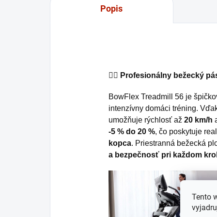
Popis
🏃‍♂️
Profesionálny bežecký pás
BowFlex Treadmill 56 je špičko
intenzívny domáci tréning. V
umožňuje rýchlosť až
20 km/h
a
-5 % do 20 %
, čo poskytuje rea
kopca
. Priestranná bežecká p
a bezpečnosť pri každom kr
Tento 
vyjadru