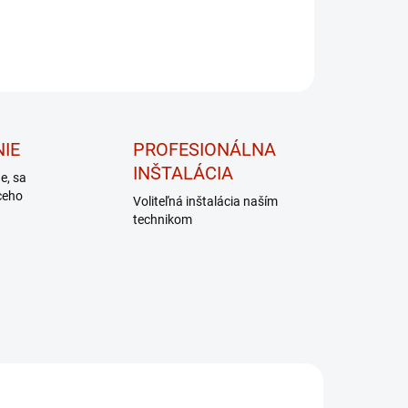
IE
PROFESIONÁLNA
INŠTALÁCIA
de, sa
ceho
Voliteľná inštalácia naším
technikom
TIP