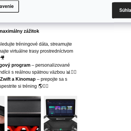
avenie
Súhl
 maximálny zážitok
ledujte tréningové dáta, streamujte
jte virtuálne trasy prostredníctvom
🎥
ngový program
– personalizované
ícii s reálnou spätnou väzbou 📊🏋️‍♂️
 Zwift a Kinomap
– prepojte sa s
strite si tréning 🌎🏃‍♂️