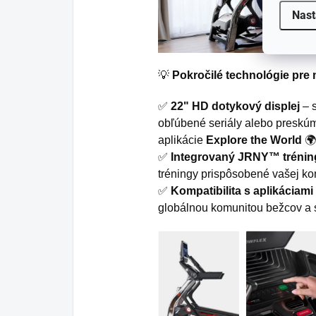
Nast
💡
Pokročilé technológie pre
✅
22" HD dotykový displej
– s
obľúbené seriály alebo preskúma
aplikácie
Explore the World
🌍
✅
Integrovaný JRNY™ tréni
tréningy prispôsobené vašej kond
✅
Kompatibilita s aplikáciami
globálnou komunitou bežcov a spe