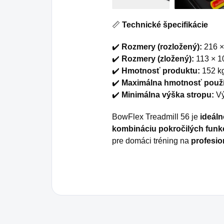
📏
Technické špecifikácie
✔️
Rozmery (rozložený):
216 ×
✔️
Rozmery (zložený):
113 × 1
✔️
Hmotnosť produktu:
152 k
✔️
Maximálna hmotnosť použí
✔️
Minimálna výška stropu:
Vý
BowFlex Treadmill 56 je
ideál
kombináciu pokročilých funkc
pre domáci tréning na
profesio