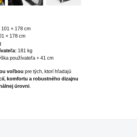
 101 × 178 cm
01 × 178 cm
g
vateľa:
181 kg
ška používateľa + 41 cm
nou voľbou
pre tých, ktorí hľadajú
ií, komfortu a robustného dizajnu
nálnej úrovni
.