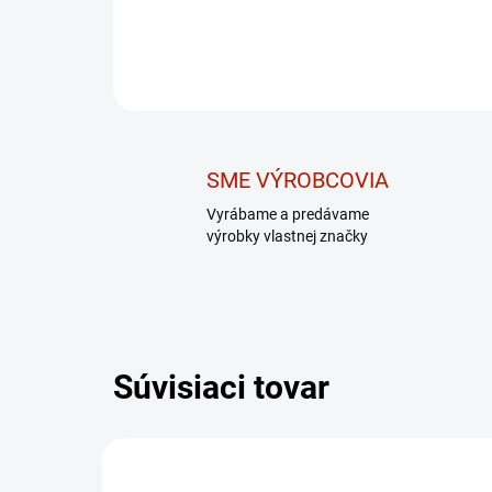
SME VÝROBCOVIA
Vyrábame a predávame
výrobky vlastnej značky
Súvisiaci tovar
DARČEK – MASÁŽNY
DARČ
PRÍSTROJ