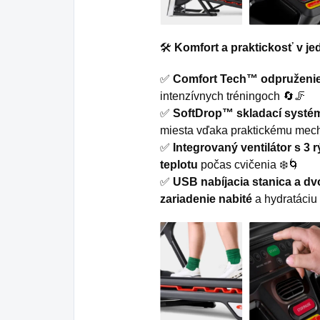
🛠️
Komfort a praktickosť v j
✅
Comfort Tech™ odpruženi
intenzívnych tréningoch 🔄🦵
✅
SoftDrop™ skladací systé
miesta vďaka praktickému mec
✅
Integrovaný ventilátor s 3 
teplotu
počas cvičenia ❄️🌀
✅
USB nabíjacia stanica a dvo
zariadenie nabité
a hydratáciu