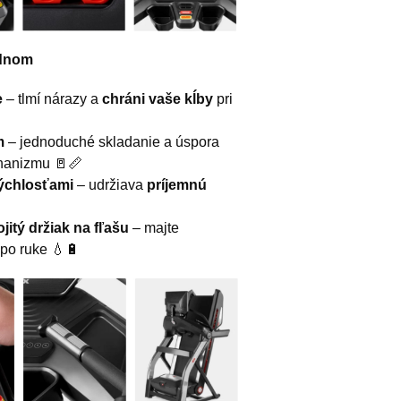
ednom
e
– tlmí nárazy a
chráni vaše kĺby
pri
m
– jednoduché skladanie a úspora
hanizmu 🚪📏
rýchlosťami
– udržiava
príjemnú
jitý držiak na fľašu
– majte
 po ruke 💧🔋