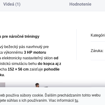
Videá (1)
Hodnotenie
Kategóri
 pre náročné tréningy
vý bežecký pás navrhnutý pre
Záruka
:
ďaka výkonnému
3 HP motoru
 elektronicky nastaviteľný sklon
od
listickú simuláciu behu
do kopca aj z
locha
152 × 56 cm
zaisťuje
pohodlie
oku
.
web používa súbory cookie. Ďalším prechádzaním tohto webu
jete súhlas s ich používaním. Viac informácií
tu
.