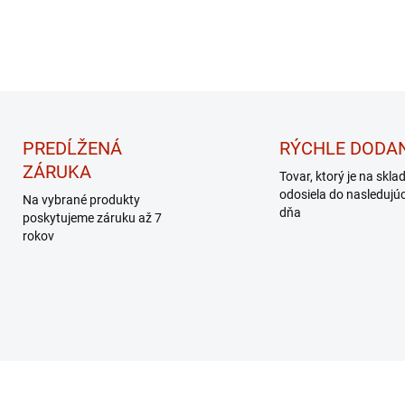
PREDĹŽENÁ
RÝCHLE DODAN
ZÁRUKA
Tovar, ktorý je na skla
odosiela do nasledujú
Na vybrané produkty
dňa
poskytujeme záruku až 7
rokov
EK – MASÁŽNY
DARČEK – MASÁŽNY
PRÍSTROJ
PRÍSTROJ