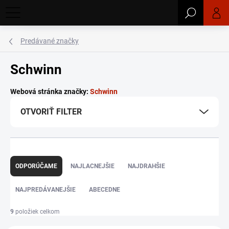
Prejsť
Hľadať
na
obsah
Predávané značky
Schwinn
Webová stránka značky:
Schwinn
OTVORIŤ FILTER
R
ODPORÚČAME
NAJLACNEJŠIE
NAJDRAHŠIE
a
d
NAJPREDÁVANEJŠIE
ABECEDNE
e
9
položiek celkom
n