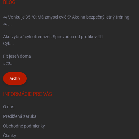
t
BLOG
p
i
r
☀️ Vonku je 35 °C: Má zmysel cvičiť? Ako na bezpečný letný tréning
e
v
☀️ ...
k
Ako vybrať cyklotrenažér: Sprievodca od profíkov 🚴‍♂️
y
Cyk...
v
ý
Fit jeseň doma
Jes...
p
i
Archív
s
u
INFORMÁCIE PRE VÁS
O nás
Predlžená záruka
Obchodné podmienky
Články