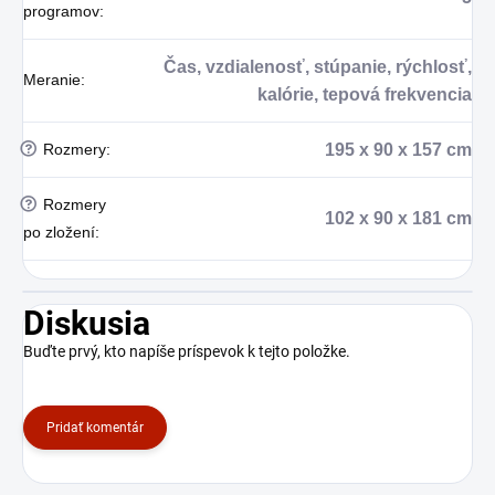
programov
:
Čas, vzdialenosť, stúpanie, rýchlosť,
Meranie
:
kalórie, tepová frekvencia
?
Rozmery
:
195 x 90 x 157 cm
?
Rozmery
102 x 90 x 181 cm
po zložení
:
Diskusia
Buďte prvý, kto napíše príspevok k tejto položke.
Pridať komentár