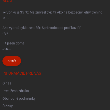
t
BLOG
i
☀️ Vonku je 35 °C: Má zmysel cvičiť? Ako na bezpečný letný tréning
e
☀️ ...
Ako vybrať cyklotrenažér: Sprievodca od profíkov 🚴‍♂️
Cyk...
Fit jeseň doma
Jes...
Archív
INFORMÁCIE PRE VÁS
O nás
Predlžená záruka
Obchodné podmienky
Články