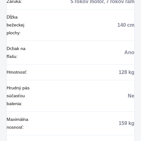
Záruka
:
5 rokov motor, 7 rokov rám
Dĺžka
bežeckej
140 cm
plochy
:
Držiak na
Ano
fľašu
:
Hmotnosť
:
128 kg
Hrudný pás
súčasťou
Ne
balenia
:
Maximálna
159 kg
nosnosť
: