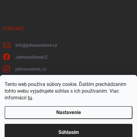
KONTAKT
info
@
johnsonstore.cz
JohnsonStoreCZ
johnsonstore_cz
Tento web používa súbory cookie. Ďalším prechádzaním
tohto webu vyjadrujete súhlas s ich používaním. Viac
Johnson Health Tech CZ & SK
Johnsonstore.cz
informácií
tu
.
Nastavenie
Copyright 2026
JohnsonStore.sk
. Všetky práva vyhradené.
Súhlasím