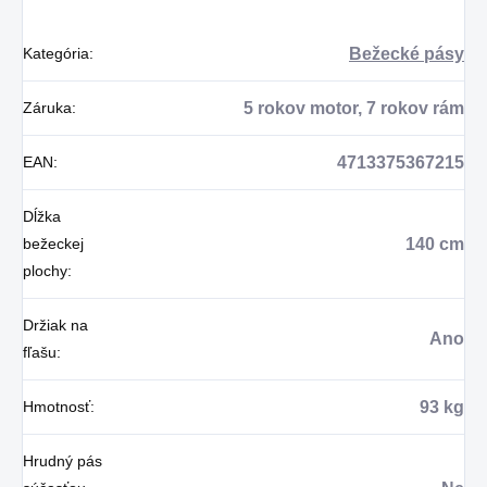
Kategória
:
Bežecké pásy
Záruka
:
5 rokov motor, 7 rokov rám
EAN
:
4713375367215
Dĺžka
bežeckej
140 cm
plochy
:
Držiak na
Ano
fľašu
:
Hmotnosť
:
93 kg
Hrudný pás