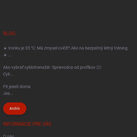
á
p
ä
t
BLOG
i
☀️ Vonku je 35 °C: Má zmysel cvičiť? Ako na bezpečný letný tréning
e
☀️ ...
Ako vybrať cyklotrenažér: Sprievodca od profíkov 🚴‍♂️
Cyk...
Fit jeseň doma
Jes...
Archív
INFORMÁCIE PRE VÁS
O nás