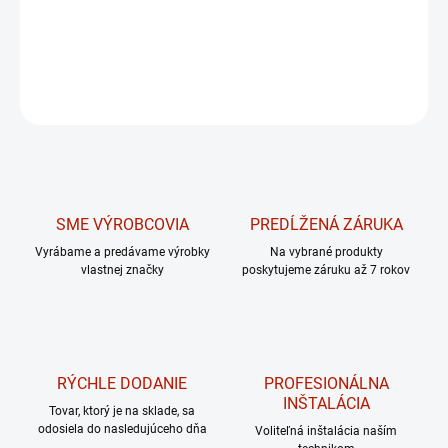
zbavíte sa nežiaduceho tuku.
DETAILNÉ INFORMÁCIE
OPÝTAŤ SA
Uložiť
SME VÝROBCOVIA
PREDĹŽENÁ ZÁRUKA
Vyrábame a predávame výrobky
Na vybrané produkty
vlastnej značky
poskytujeme záruku až 7 rokov
RÝCHLE DODANIE
PROFESIONÁLNA
INŠTALÁCIA
Tovar, ktorý je na sklade, sa
odosiela do nasledujúceho dňa
Voliteľná inštalácia naším