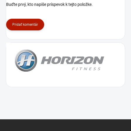
Buďte prvý, kto napíše príspevok k tejto položke.
Pridať komentár
Z