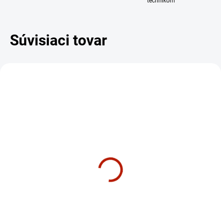
technikom
Súvisiaci tovar
DARČEK – MASÁŽNY
DARČEK – MASÁŽNY
PRÍSTROJ
PRÍSTROJ
ZADARM
SKLADOM
SKLADOM
Horizon Cube Fitness
Horizon Fitness 7.4 AT
Posilňovacia sada
bežecký pás domáci
€655
€1 990
€532,52 bez DPH
€1 617,89 bez DPH