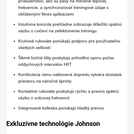
príslušenstvo, ako sú pásy na meranie tepovej
frekvencie, a synchronizovať tréningové údaje s
obľúbenými fitnes aplikáciami
Intuitívna konzola prehľadne zobrazuje dôležitú spätnú
väzbu o cvičení na zefektívnenie tréningu
Kruhové rukoväte ponúkajú podporu pre používateľov
všetkých veľkostí
Šikmé bočné lišty poskytujú pohodlnú oporu počas
oddychových intervalov HIIT
Konštrukcia rámu naklonená dopredu vytvára dostatok
priestoru na náročné šprinty
Kontaktné rukoväte poskytujú rýchlu a presnú spätnú
väzbu o srdcovej frekvencii
Integrované kolieska ponúkajú hladký prenos
Exkluzívne technológie Johnson