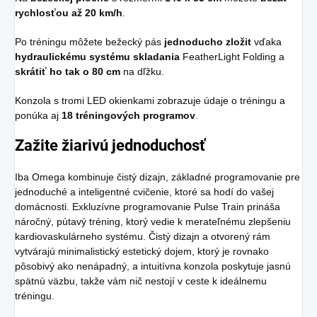
rychlosťou až 20 km/h
.
Po tréningu môžete bežecký pás
jednoducho zložit
vďaka
hydraulickému systému skladania
FeatherLight Folding a
skrátiť ho tak o 80 cm
na dľžku.
Konzola s tromi LED okienkami zobrazuje údaje o tréningu a
ponúka aj
18 tréningových programov
.
Zažite žiarivú jednoduchosť
Iba Omega kombinuje čistý dizajn, základné programovanie pre
jednoduché a inteligentné cvičenie, ktoré sa hodí do vašej
domácnosti. Exkluzívne programovanie Pulse Train prináša
náročný, pútavý tréning, ktorý vedie k merateľnému zlepšeniu
kardiovaskulárneho systému. Čistý dizajn a otvorený rám
vytvárajú minimalistický estetický dojem, ktorý je rovnako
pôsobivý ako nenápadný, a intuitívna konzola poskytuje jasnú
spätnú väzbu, takže vám nič nestojí v ceste k ideálnemu
tréningu.