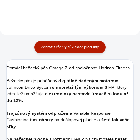
Do košíka
Do košíka
Zobraziť všetky súvisiace produkty
Domácí bežecký pás Omega Z od spoločnosti Horizon Fitness.
Bežecký pás je poháňaný
digitálně riadeným motorom
Johnson Drive System
s nepretržitým výkonom 3 HP
, ktorý
vám tiež umožňuje
elektronicky nastaviť úroveň sklonu až
do 12%.
Trojzónový systém odpruženia
Variable Response
Cushioning
tlmí nárazy
na došlapovej ploche a
šetrí tak vaše
kľby
.
Na
bežeckej ploche
s rozmermi
140 x 53 cm
môžete
bežať