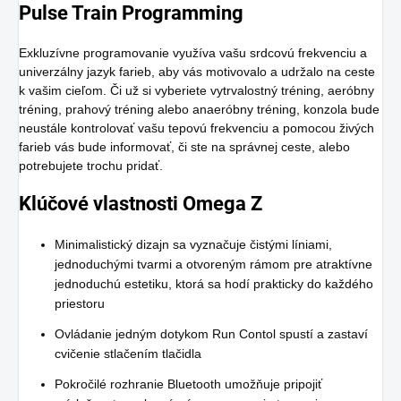
Pulse Train Programming
Exkluzívne programovanie využíva vašu srdcovú frekvenciu a
univerzálny jazyk farieb, aby vás motivovalo a udržalo na ceste
k vašim cieľom. Či už si vyberiete vytrvalostný tréning, aeróbny
tréning, prahový tréning alebo anaeróbny tréning, konzola bude
neustále kontrolovať vašu tepovú frekvenciu a pomocou živých
farieb vás bude informovať, či ste na správnej ceste, alebo
potrebujete trochu pridať.
Klúčové vlastnosti Omega Z
Minimalistický dizajn sa vyznačuje čistými líniami,
jednoduchými tvarmi a otvoreným rámom pre atraktívne
jednoduchú estetiku, ktorá sa hodí prakticky do každého
priestoru
Ovládanie jedným dotykom Run Contol spustí a zastaví
cvičenie stlačením tlačidla
Pokročilé rozhranie Bluetooth umožňuje pripojiť