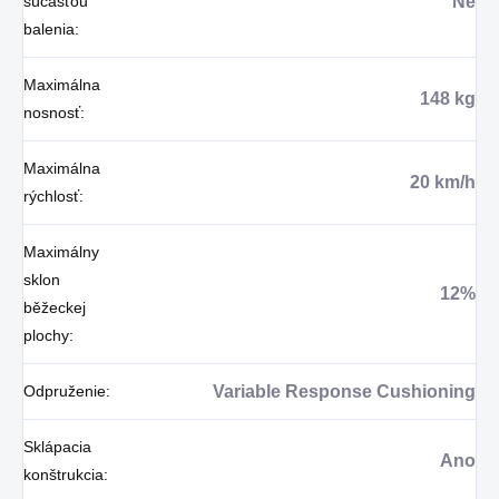
súčasťou
Ne
balenia
:
Maximálna
148 kg
nosnosť
:
Maximálna
20 km/h
rýchlosť
:
Maximálny
sklon
12%
běžeckej
plochy
:
Odpruženie
:
Variable Response Cushioning
Sklápacia
Ano
konštrukcia
: