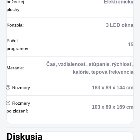
bežeckej
Elektronický
plochy
:
Konzola
:
3 LED okna
Počet
15
programov
:
Čas, vzdialenosť, stúpanie, rýchlosť,
Meranie
:
kalórie, tepová frekvencia
?
Rozmery
:
183 x 89 x 144 cm
?
Rozmery
103 x 89 x 169 cm
po zložení
:
Diskusia