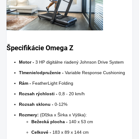
Špecifikácie Omega Z
Motor -
3 HP digitálne riadený Johnson Drive System
Tlmenie/odpruženie -
Variable Response Cushioning
Rám -
FeatherLight Folding
Rozsah rýchlosti -
0,8 - 20 km/h
Rozsah sklonu -
0-12%
Rozmery:
(Dľžka x Šírka x Výška):
Bežecká plocha -
140 x 53 cm
Celkové -
183 x 89 x 144 cm