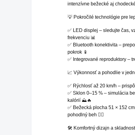
intenzívne bežecké aj chodecké
💡 Pokročilé technológie pre lep
✅ LED displej – sledujte čas, vz
frekvenciu 📊
✅ Bluetooth konektivita – prepoj
pokrok 📱
✅ Integrované reproduktory – tr
📈 Výkonnosť a pohodlie v jed
✅ Rýchlosť až 20 km/h – prispôso
✅ Sklon 0–15 % – simulácia be
kalórií ⛰️🔥
✅ Bežecká plocha 51 × 152 cm 
pohodlný beh 🏃‍♀️
🛠️ Komfortný dizajn a skladnos