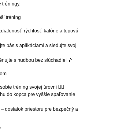
 tréningy.
ší tréning
dialenosť, rýchlosť, kalórie a tepovú
te pás s aplikáciami a sledujte svoj
énujte s hudbou bez slúchadiel 🎵
nom
bte tréning svojej úrovni 🏃‍♂️
hu do kopca pre vyššie spaľovanie
– dostatok priestoru pre bezpečný a
ť