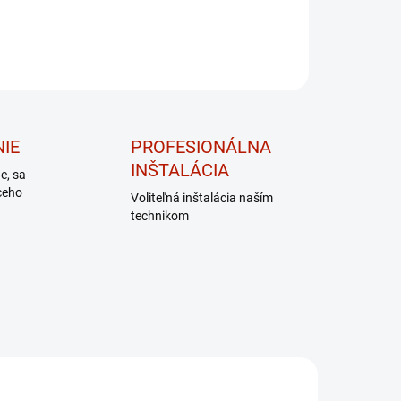
IE
PROFESIONÁLNA
INŠTALÁCIA
de, sa
ceho
Voliteľná inštalácia naším
technikom
DARČEK – MASÁŽNY
PRÍSTROJ