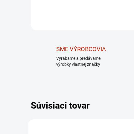
SME VÝROBCOVIA
Vyrábame a predávame
výrobky vlastnej značky
Súvisiaci tovar
DARČEK – MASÁŽNY
DARČ
PRÍSTROJ