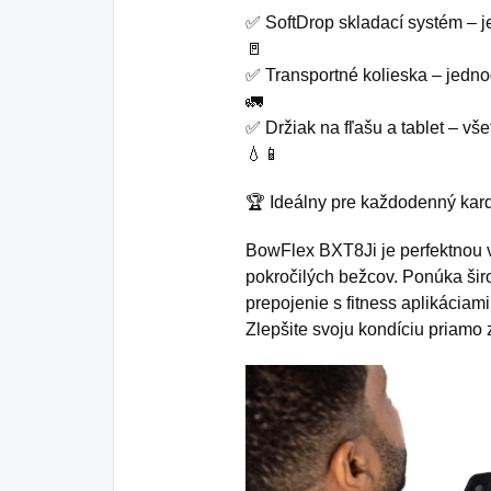
✅ SoftDrop skladací systém – 
🚪
✅ Transportné kolieska – jedn
🚛
✅ Držiak na fľašu a tablet – vš
💧📱
🏆 Ideálny pre každodenný kard
BowFlex BXT8Ji je perfektnou v
pokročilých bežcov. Ponúka šir
prepojenie s fitness aplikáciami
Zlepšite svoju kondíciu priamo