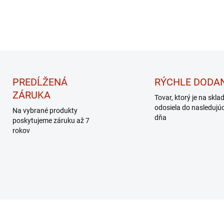
PREDĹŽENÁ
RÝCHLE DODAN
ZÁRUKA
Tovar, ktorý je na skla
odosiela do nasledujú
Na vybrané produkty
dňa
poskytujeme záruku až 7
rokov
EK – MASÁŽNY
DARČEK – MASÁŽNY
PRÍSTROJ
PRÍSTROJ