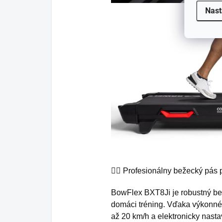
Nast
🏃‍♂️ Profesionálny bežecký pás
BowFlex BXT8Ji je robustný be
domáci tréning. Vďaka výkonné
až 20 km/h a elektronicky nast