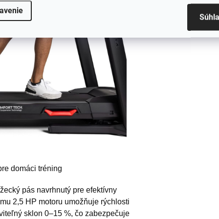
avenie
Súhl
 pre domáci tréning
žecký pás navrhnutý pre efektívny
mu 2,5 HP motoru umožňuje rýchlosti
aviteľný sklon 0–15 %, čo zabezpečuje