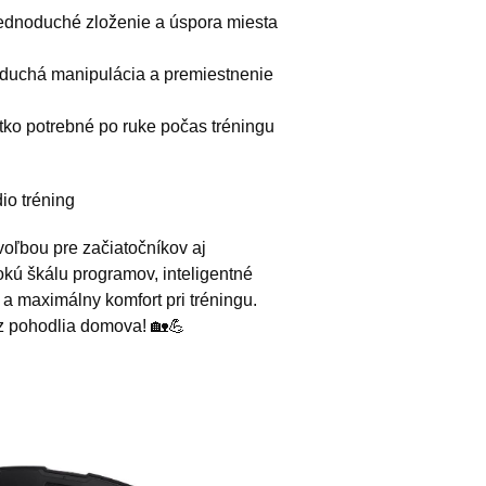
jednoduché zloženie a úspora miesta
oduchá manipulácia a premiestnenie
etko potrebné po ruke počas tréningu
io tréning
oľbou pre začiatočníkov aj
okú škálu programov, inteligentné
 a maximálny komfort pri tréningu.
 z pohodlia domova! 🏡💪