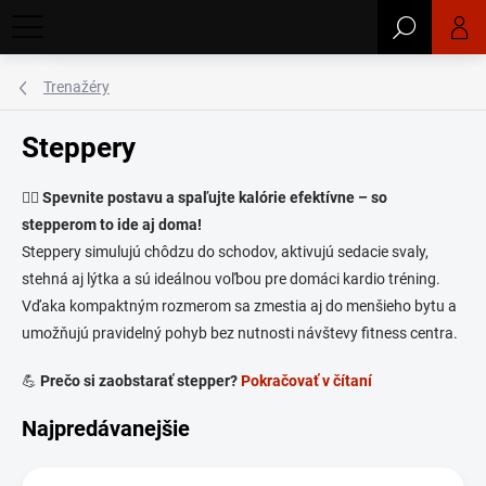
Prejsť
Hľadať
na
obsah
Trenažéry
Steppery
🏃‍♂️
Spevnite postavu a spaľujte kalórie efektívne – so
stepperom to ide aj doma!
Steppery simulujú chôdzu do schodov, aktivujú sedacie svaly,
stehná aj lýtka a sú ideálnou voľbou pre domáci kardio tréning.
Vďaka kompaktným rozmerom sa zmestia aj do menšieho bytu a
umožňujú pravidelný pohyb bez nutnosti návštevy fitness centra.
💪
Prečo si zaobstarať stepper?
Pokračovať v čítaní
Najpredávanejšie