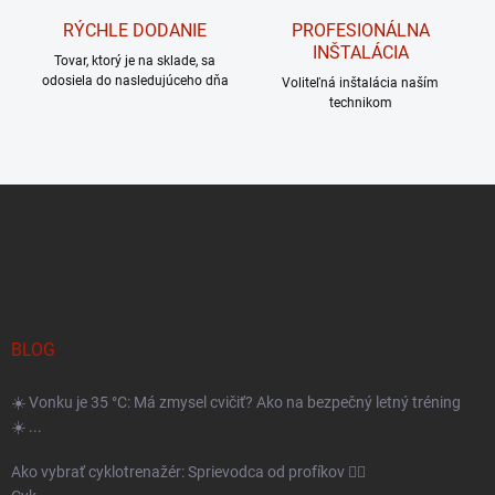
RÝCHLE DODANIE
PROFESIONÁLNA
INŠTALÁCIA
Tovar, ktorý je na sklade, sa
odosiela do nasledujúceho dňa
Voliteľná inštalácia naším
technikom
Z
á
p
ä
t
BLOG
i
☀️ Vonku je 35 °C: Má zmysel cvičiť? Ako na bezpečný letný tréning
e
☀️ ...
Ako vybrať cyklotrenažér: Sprievodca od profíkov 🚴‍♂️