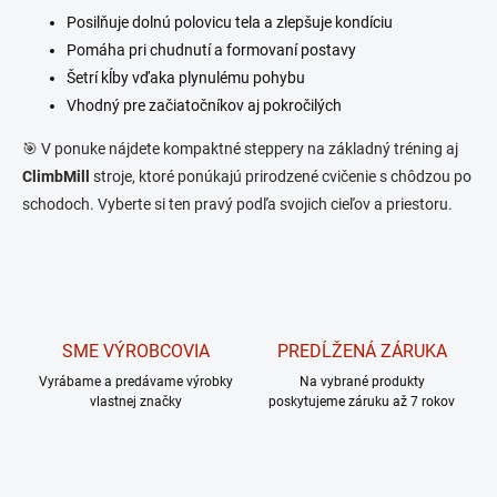
c
Posilňuje dolnú polovicu tela a zlepšuje kondíciu
i
Pomáha pri chudnutí a formovaní postavy
e
Šetrí kĺby vďaka plynulému pohybu
p
Vhodný pre začiatočníkov aj pokročilých
r
🎯 V ponuke nájdete kompaktné steppery na základný tréning aj
v
ClimbMill
stroje, ktoré ponúkajú prirodzené cvičenie s chôdzou po
k
schodoch. Vyberte si ten pravý podľa svojich cieľov a priestoru.
y
v
ý
p
i
SME VÝROBCOVIA
PREDĹŽENÁ ZÁRUKA
s
Vyrábame a predávame výrobky
Na vybrané produkty
u
vlastnej značky
poskytujeme záruku až 7 rokov