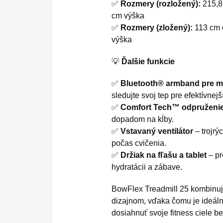
✅
Rozmery (rozložený):
215,8 
cm výška
✅
Rozmery (zložený):
113 cm d
výška
💡
Ďalšie funkcie
✅
Bluetooth® armband pre me
sledujte svoj tep pre efektívnejší
✅
Comfort Tech™ odpruženi
dopadom na kĺby.
✅
Vstavaný ventilátor
– trojrý
počas cvičenia.
✅
Držiak na fľašu a tablet
– pr
hydratácii a zábave.
BowFlex Treadmill 25 kombinuj
dizajnom, vďaka čomu je ideálno
dosiahnuť svoje fitness ciele 