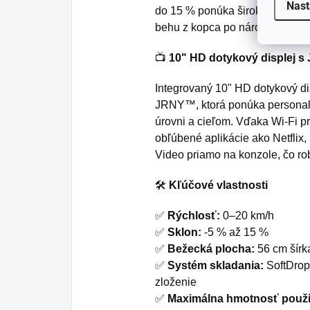
Nast
do 15 % ponúka širokú škálu tr
behu z kopca po náročné stúpa
📺
10" HD dotykový displej 
Integrovaný 10" HD dotykový dis
JRNY™, ktorá ponúka personali
úrovni a cieľom. Vďaka Wi-Fi p
obľúbené aplikácie ako Netflix
Video priamo na konzole, čo ro
🛠️
Kľúčové vlastnosti
✅
Rýchlosť:
0–20 km/h
✅
Sklon:
-5 % až 15 %
✅
Bežecká plocha:
56 cm šírk
✅
Systém skladania:
SoftDrop
zloženie
✅
Maximálna hmotnosť použí