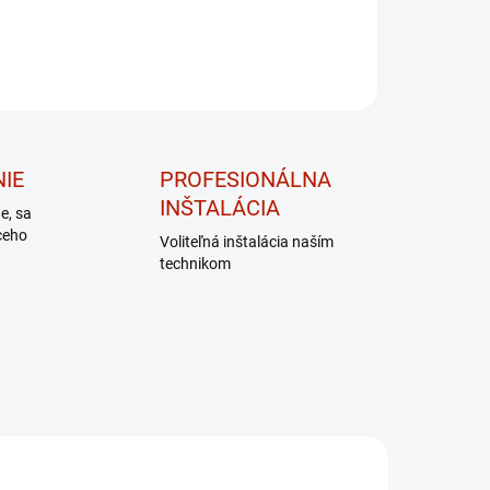
IE
PROFESIONÁLNA
INŠTALÁCIA
de, sa
ceho
Voliteľná inštalácia naším
technikom
DARČEK – MASÁŽNY
PRÍSTROJ