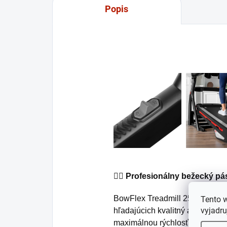
Popis
🏃‍♂️
Profesionálny bežecký pás
BowFlex Treadmill 25 je navrhn
Tento 
vyjadru
hľadajúcich kvalitný a efektívn
maximálnou rýchlosťou 20 km/