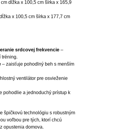
cm dĺžka x 100,5 cm šírka x 165,9
ĺžka x 100,5 cm šírka x 177,7 cm
ranie srdcovej frekvencie
–
 tréning.
e
– zaisťuje pohodlný beh s menším
chlostný ventilátor pre osvieženie
e pohodlie a jednoduchý prístup k
e špičkovú technológiu s robustným
u voľbou pre tých, ktorí chcú
bez opustenia domova.