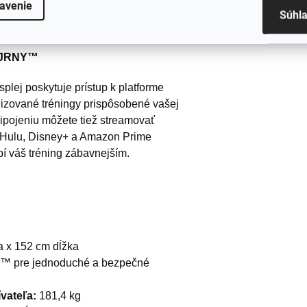
avenie
éningových možností, od simulácie
Súhl
nie.
s JRNY™
plej poskytuje prístup k platforme
zované tréningy prispôsobené vašej
ripojeniu môžete tiež streamovať
, Hulu, Disney+ a Amazon Prime
bí váš tréning zábavnejším.
a x 152 cm dĺžka
™ pre jednoduché a bezpečné
vateľa:
181,4 kg