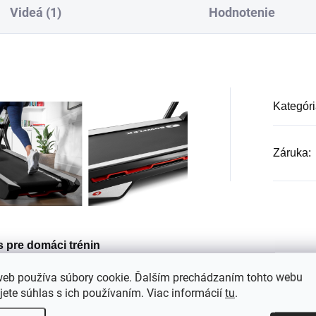
Videá (1)
Hodnotenie
Kategóri
Záruka
:
 pre domáci trénin
utý pre náročných používateľov
web používa súbory cookie. Ďalším prechádzaním tohto webu
jete súhlas s ich používaním. Viac informácií
tu
.
y tréning v pohodlí domova. S
h a motorizovaným sklonom od -5 %