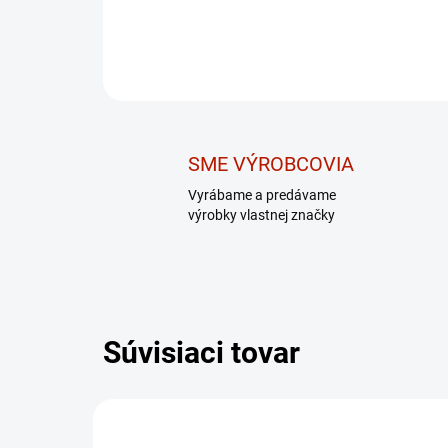
SME VÝROBCOVIA
Vyrábame a predávame
výrobky vlastnej značky
Súvisiaci tovar
DARČEK – MASÁŽNY
TIP
PRÍSTROJ