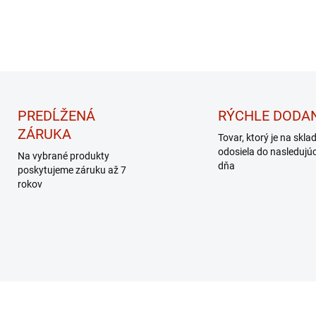
PREDĹŽENÁ
RÝCHLE DODAN
ZÁRUKA
Tovar, ktorý je na skla
odosiela do nasledujú
Na vybrané produkty
dňa
poskytujeme záruku až 7
rokov
AKCIA