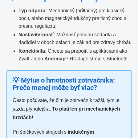
Typ odporu:
Mechanický (prítlačný) pre klasický
pocit, alebo magnetický/indukčný pre tichý chod a
presnú reguláciu.
Nastaviteľnosť:
Možnosť posunu sedadla a
riadidiel v oboch osiach je základ pre zdravý chrbát.
Konektivita:
Chcete sa prepojiť s aplikáciami ako
Zwift
alebo
Kinomap
? Hľadajte stroje s Bluetooth.
💡 Mýtus o hmotnosti zotrvačníka:
Prečo menej môže byť viac?
Často počúvate, že čím je zotrvačník ťažší, tým je
jazda plynulejšia.
To platí len pri mechanických
brzdách!
Pri špičkových strojoch s
indukčným