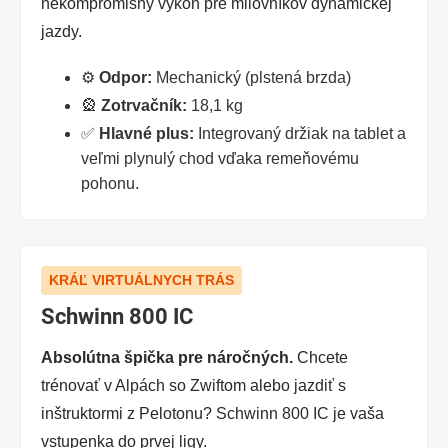
nekompromisný výkon pre milovníkov dynamickej
jazdy.
⚙️
Odpor:
Mechanický (plstená brzda)
🎡
Zotrvačník:
18,1 kg
✅
Hlavné plus:
Integrovaný držiak na tablet a
veľmi plynulý chod vďaka remeňovému
pohonu.
KRÁĽ VIRTUÁLNYCH TRÁS
Schwinn 800 IC
Absolútna špička pre náročných.
Chcete
trénovať v Alpách so Zwiftom alebo jazdiť s
inštruktormi z Pelotonu? Schwinn 800 IC je vaša
vstupenka do prvej ligy.