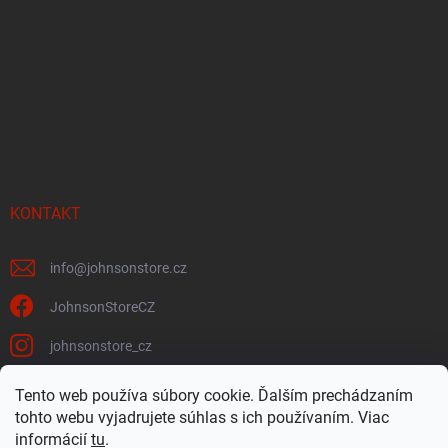
KONTAKT
info
@
johnsonstore.cz
JohnsonStoreCZ
johnsonstore_cz
Tento web používa súbory cookie. Ďalším prechádzaním
tohto webu vyjadrujete súhlas s ich používaním. Viac
Johnson Health Tech CZ & SK
Johnsonstore.cz
informácií
tu
.