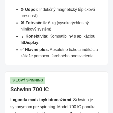
⚙️
Odpor:
Indukčný magnetický (špičková
presnosť)
🎡
Zotrvačník:
6 kg (vysokorýchlostný
hliníkový systém)
📱
Konektivita:
Kompatibilný s aplikáciou
fitDisplay
.
✅
Hlavné plus:
Absolútne ticho a indikácia
záťaže pomocou farebného podsvietenia.
SILOVÝ SPINNING
Schwinn 700 IC
Legenda medzi cyklotrenažérmi.
Schwinn je
synonymom pre spinning. Model 700 IC ponúka