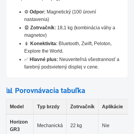
⚙️
Odpor:
Magnetický (100 úrovní
nastavenia)
🎡
Zotrvačník:
18,1 kg (kombinácia váhy a
magnetov)
📱
Konektivita:
Bluetooth, Zwift, Peloton,
Explore the World.
✅
Hlavné plus:
Neuveriteľná všestrannosť a
farebný podsvietený displej v cene.
📊 Porovnávacia tabuľka
Model
Typ brzdy
Zotrvačník
Aplikácie
Horizon
Mechanická
22 kg
Nie
GR3