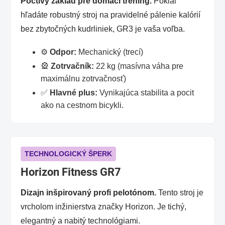
Poctivý základ pre domáci tréning.
Pokiaľ
hľadáte robustný stroj na pravidelné pálenie kalórií
bez zbytočných kudrliniek, GR3 je vaša voľba.
⚙️
Odpor:
Mechanický (trecí)
🎡
Zotrvačník:
22 kg (masívna váha pre
maximálnu zotrvačnosť)
✅
Hlavné plus:
Vynikajúca stabilita a pocit
ako na cestnom bicykli.
TECHNOLOGICKÝ ŠPERK
Horizon Fitness GR7
Dizajn inšpirovaný profi pelotónom.
Tento stroj je
vrcholom inžinierstva značky Horizon. Je tichý,
elegantný a nabitý technológiami.