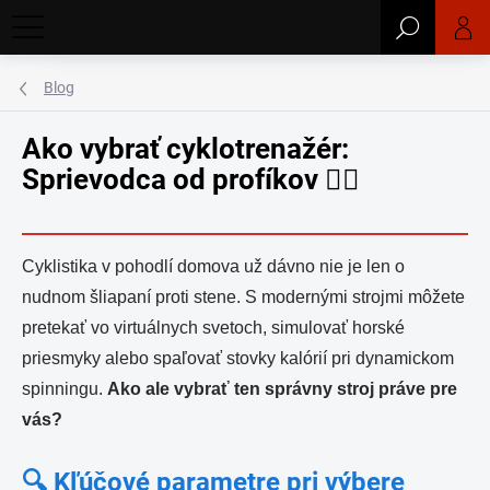
Prejsť
Hľadať
na
obsah
Blog
Ako vybrať cyklotrenažér:
Sprievodca od profíkov 🚴‍♂️
Cyklistika v pohodlí domova už dávno nie je len o
nudnom šliapaní proti stene. S modernými strojmi môžete
pretekať vo virtuálnych svetoch, simulovať horské
priesmyky alebo spaľovať stovky kalórií pri dynamickom
spinningu.
Ako ale vybrať ten správny stroj práve pre
vás?
🔍 Kľúčové parametre pri výbere