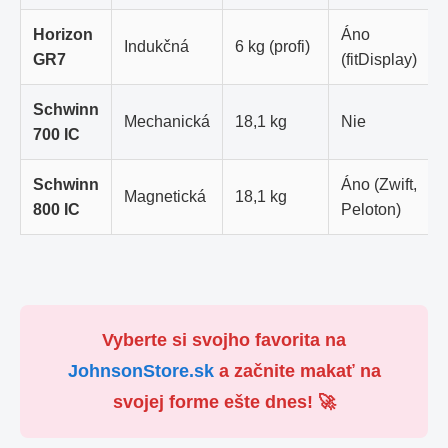
Horizon
Áno
Indukčná
6 kg (profi)
GR7
(fitDisplay)
Schwinn
Mechanická
18,1 kg
Nie
700 IC
Schwinn
Áno (Zwift,
Magnetická
18,1 kg
800 IC
Peloton)
Vyberte si svojho favorita na
JohnsonStore.sk
a začnite makať na
svojej forme ešte dnes! 🚀