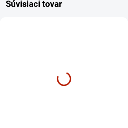
Súvisiaci tovar
DARČEK – MASÁŽNY
DARČEK – MASÁŽNY
PRÍSTROJ
PRÍSTROJ
ZADARMO
ZADARM
SKLADOM
SKLADOM
Airdyne Schwinn AD8 -
Cyklotrenažér Schwinn
Rotoped / airbike
700 IC
€1 890
€879
€1 536,59 bez DPH
€714,63 bez DPH
Do košíka
Do košíka