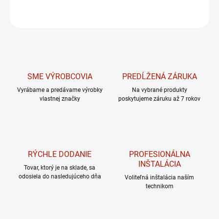
OPÝTAŤ SA
Uložiť
SME VÝROBCOVIA
PREDĹŽENÁ ZÁRUKA
Vyrábame a predávame výrobky
Na vybrané produkty
vlastnej značky
poskytujeme záruku až 7 rokov
RÝCHLE DODANIE
PROFESIONÁLNA
INŠTALÁCIA
Tovar, ktorý je na sklade, sa
odosiela do nasledujúceho dňa
Voliteľná inštalácia naším
technikom