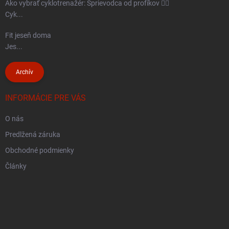
Ako vybrať cyklotrenažér: Sprievodca od profíkov 🚴‍♂️
Cyk...
Fit jeseň doma
Jes...
Archív
INFORMÁCIE PRE VÁS
O nás
Predlžená záruka
Obchodné podmienky
Články