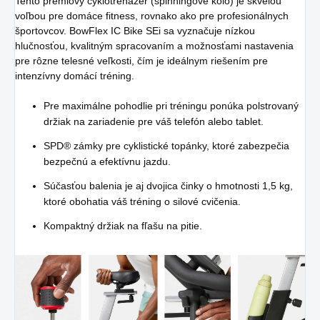
Tento prémiový cyklotrenažér (spinningové kolo) je skvelou
voľbou pre domáce fitness, rovnako ako pre profesionálnych
športovcov. BowFlex IC Bike SEi sa vyznačuje nízkou
hlučnosťou, kvalitným spracovaním a možnosťami nastavenia
pre rôzne telesné veľkosti, čím je ideálnym riešením pre
intenzívny domácí tréning.
Pre maximálne pohodlie pri tréningu ponúka polstrovaný
držiak na zariadenie pre váš telefón alebo tablet.
SPD® zámky pre cyklistické topánky, ktoré zabezpečia
bezpečnú a efektívnu jazdu.
Súčasťou balenia je aj dvojica činky o hmotnosti 1,5 kg,
ktoré obohatia váš tréning o silové cvičenia.
Kompaktný držiak na fľašu na pitie.