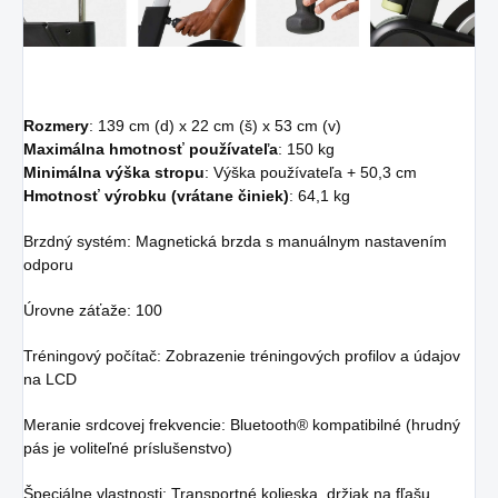
Rozmery
: 139 cm (d) x 22 cm (š) x 53 cm (v)
Maximálna hmotnosť používateľa
: 150 kg
Minimálna výška stropu
: Výška používateľa + 50,3 cm
Hmotnosť výrobku (vrátane činiek)
: 64,1 kg
Brzdný systém: Magnetická brzda s manuálnym nastavením
odporu
Úrovne záťaže: 100
Tréningový počítač: Zobrazenie tréningových profilov a údajov
na LCD
Meranie srdcovej frekvencie: Bluetooth® kompatibilné (hrudný
pás je voliteľné príslušenstvo)
Špeciálne vlastnosti: Transportné kolieska, držiak na fľašu