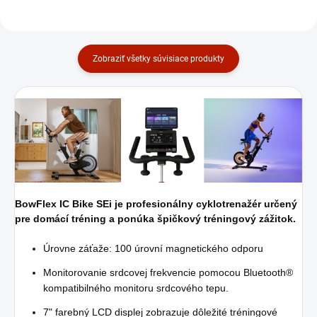
Zobraziť všetky súvisiace produkty
BowFlex IC Bike SEi je profesionálny cyklotrenažér určený
pre domácí tréning a ponúka špičkový tréningový zážitok.
Úrovne záťaže: 100 úrovní magnetického odporu
Monitorovanie srdcovej frekvencie pomocou Bluetooth®
kompatibilného monitoru srdcového tepu.
7" farebný LCD displej zobrazuje dôležité tréningové