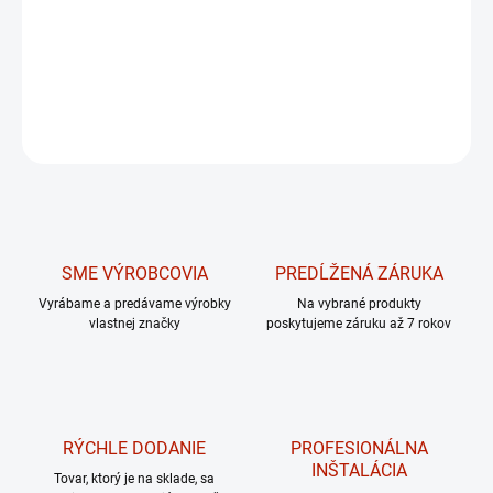
DETAILNÉ INFORMÁCIE
OPÝTAŤ SA
Uložiť
SME VÝROBCOVIA
PREDĹŽENÁ ZÁRUKA
Vyrábame a predávame výrobky
Na vybrané produkty
vlastnej značky
poskytujeme záruku až 7 rokov
RÝCHLE DODANIE
PROFESIONÁLNA
INŠTALÁCIA
Tovar, ktorý je na sklade, sa