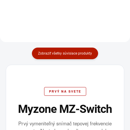
€1 779
€144
€1 446,34 bez DPH
€117,07 bez DPH
Do košíka
Do košíka
Zobraziť všetky súvisiace produkty
PRVÝ NA SVETE
Myzone MZ-Switch
Prvý vymeniteľný snímač tepovej frekvencie