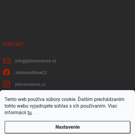
KONTAKT
info
@
johnsonstore.cz
JohnsonStoreCZ
johnsonstore_cz
Tento web používa súbory cookie. Ďalším prechádzaním
tohto webu vyjadrujete súhlas s ich používaním. Viac
Johnson Health Tech CZ & SK
Johnsonstore.cz
informácií
tu
.
Nastavenie