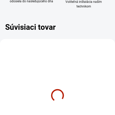
odosiela do nasledujúceho dňa
Voliteľná inštalácia naším
technikom
Súvisiaci tovar
DARČEK – MASÁŽNY
PRÍSTROJ
ZADARMO
SKLADOM
SKLADOM
BowFlex Max Trainer M6
Hrudný pás Myzone MZ-
- eliptický trenažer /
3 pre meranie tepovej
stepper
frekvencie