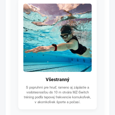
Všestranný
S popruhmi pre hruď, rameno aj zápästie a
vodotesnosťou do 10 m otvára MZ-Switch
tréning podľa tepovej frekvencie komukoľvek,
v akomkoľvek športe a počasí.