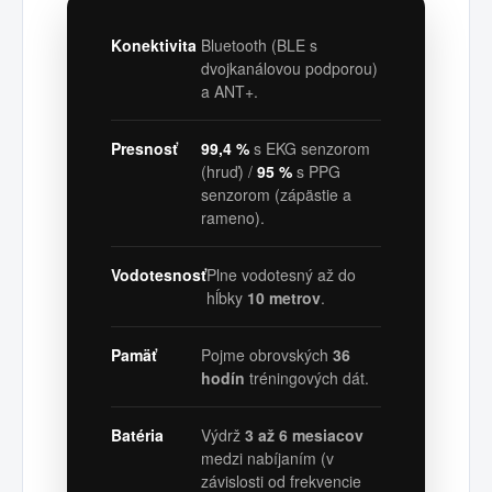
Konektivita
Bluetooth (BLE s
dvojkanálovou podporou)
a ANT+.
Presnosť
99,4 %
s EKG senzorom
(hruď) /
95 %
s PPG
senzorom (zápästie a
rameno).
Vodotesnosť
Plne vodotesný až do
hĺbky
10 metrov
.
Pamäť
Pojme obrovských
36
hodín
tréningových dát.
Batéria
Výdrž
3 až 6 mesiacov
medzi nabíjaním (v
závislosti od frekvencie