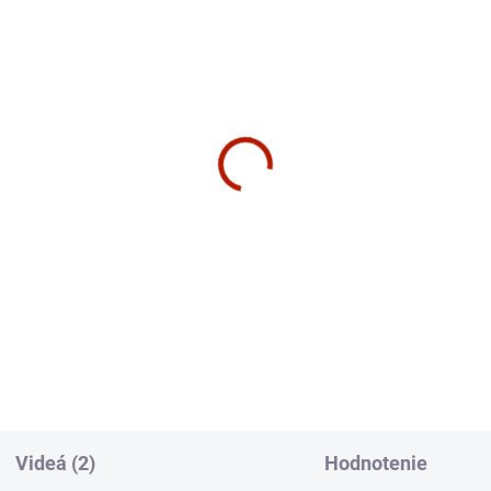
ZADARMO
Z
SKLADOM
CENTRÁLNY SKLAD – 2 T
lex Max Trainer SEi
Stepper Matrix Fitness C5
ický trenažér / Stepper
€4 990
379
€4 056,91 bez DPH
4,15 bez DPH
Do košíka
košíka
Videá (2)
Hodnotenie