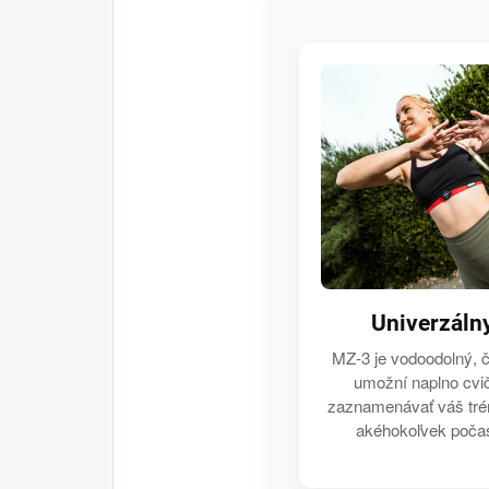
Univerzáln
MZ-3 je vodoodolný, 
umožní naplno cvič
zaznamenávať váš tré
akéhokoľvek počas