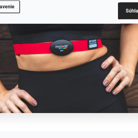
avenie
Súhl