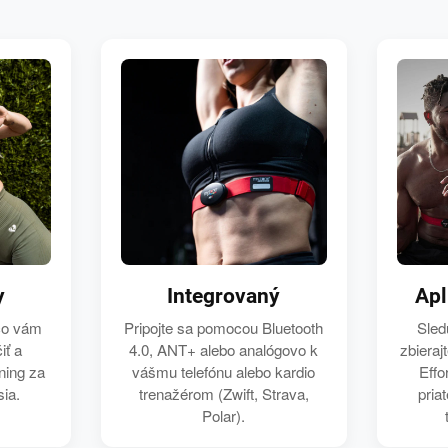
y
Integrovaný
Apl
čo vám
Pripojte sa pomocou Bluetooth
Sledu
iť a
4.0, ANT+ alebo analógovo k
zbiera
ning za
vášmu telefónu alebo kardio
Effo
ia.
trenažérom (Zwift, Strava,
pria
Polar).