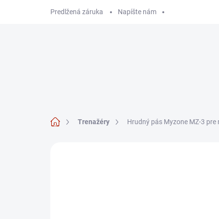
Prejsť
Predlžená záruka
Napíšte nám
na
obsah
Hľadať
TRENAŽÉRY
Domov
Trenažéry
Hrudný pás Myzone MZ-3 pre m
Neohodnotené
Podrobnosti hodnote