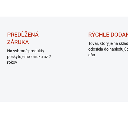
PREDĹŽENÁ
RÝCHLE DODAN
ZÁRUKA
Tovar, ktorý je na skla
odosiela do nasledujú
Na vybrané produkty
dňa
poskytujeme záruku až 7
rokov
EK – MASÁŽNY
DARČEK – MASÁŽNY
PRÍSTROJ
PRÍSTROJ