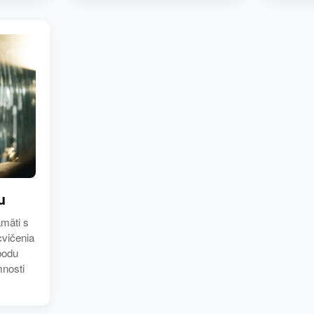
u
amäti s
cvičenia
bodu
mnosti