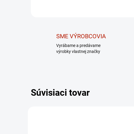
SME VÝROBCOVIA
Vyrábame a predávame
výrobky vlastnej značky
Súvisiaci tovar
DARČEK – MASÁŽNY
DARČ
PRÍSTROJ