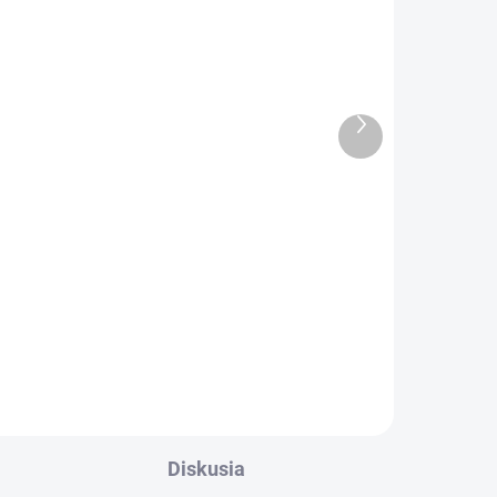
ADARMO
ZADARMO
Ďalší
produkt
ÝŽDNE
SKLADOM
0 XR
Stepper Matrix Fitness C50 XER
€6 690
€5 439,02 bez DPH
Do košíka
Diskusia