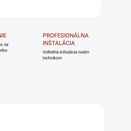
IE
PROFESIONÁLNA
INŠTALÁCIA
de, sa
ceho
Voliteľná inštalácia naším
technikom
DARČEK – MASÁŽNY
PRÍSTROJ