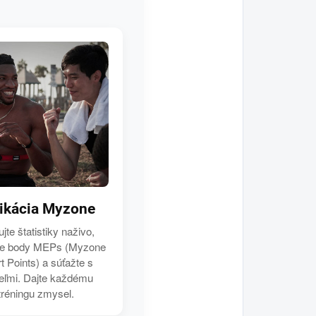
ikácia Myzone
jte štatistiky naživo,
jte body MEPs (Myzone
rt Points) a súťažte s
teľmi. Dajte každému
tréningu zmysel.