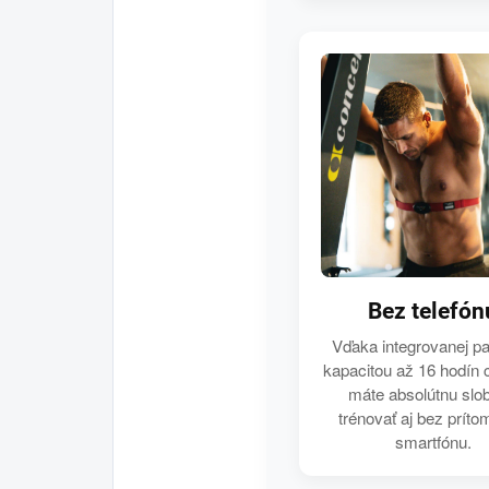
Bez telefón
Vďaka integrovanej p
kapacitou až 16 hodín 
máte absolútnu slo
trénovať aj bez príto
smartfónu.