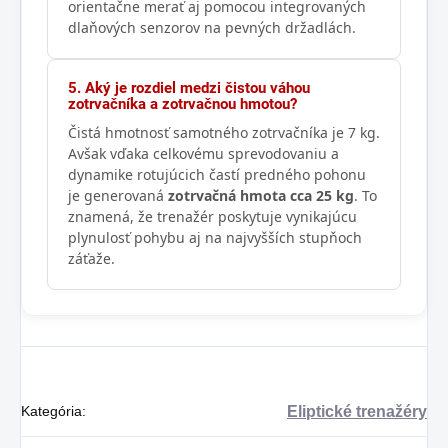
orientačne merať aj pomocou integrovaných
dlaňových senzorov na pevných držadlách.
5. Aký je rozdiel medzi čistou váhou
zotrvačníka a zotrvačnou hmotou?
Čistá hmotnosť samotného zotrvačníka je 7 kg.
Avšak vďaka celkovému sprevodovaniu a
dynamike rotujúcich častí predného pohonu
je generovaná
zotrvačná hmota cca 25 kg
. To
znamená, že trenažér poskytuje vynikajúcu
plynulosť pohybu aj na najvyšších stupňoch
záťaže.
Kategória
:
Eliptické trenažéry