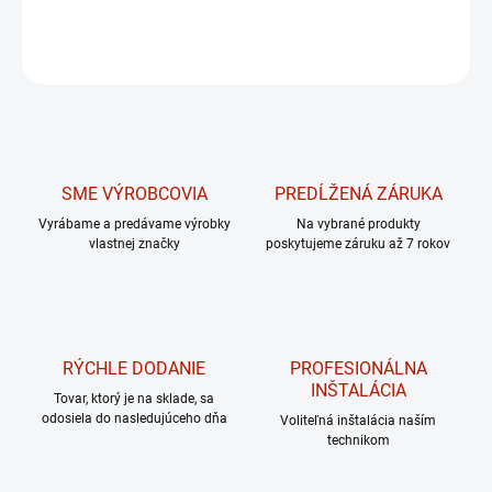
DETAILNÉ INFORMÁCIE
OPÝTAŤ SA
Uložiť
SME VÝROBCOVIA
PREDĹŽENÁ ZÁRUKA
Vyrábame a predávame výrobky
Na vybrané produkty
vlastnej značky
poskytujeme záruku až 7 rokov
RÝCHLE DODANIE
PROFESIONÁLNA
INŠTALÁCIA
Tovar, ktorý je na sklade, sa
odosiela do nasledujúceho dňa
Voliteľná inštalácia naším
technikom