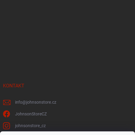
KONTAKT
info
@
johnsonstore.cz
JohnsonStoreCZ
johnsonstore_cz