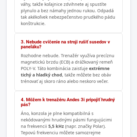
váhy, takže koľajnice zdvihnete aj spustíte
plynulo a bez námahy jednou rukou. Odpadá
tak akékoľvek nebezpečenstvo prudkého pádu
konštrukcie.
3. Nebude cvičenie na stroji rušiť susedov v
paneláku?
Rozhodne nebude. Trenažér využíva precíznu
magnetickú brzdu (ECB) a drážkovaný remeň
POLY-V. Táto kombinácia zaisťuje
extrémne
tichý a hladký chod
, takže môžete bez obáv
trénovať aj skoro ráno alebo neskoro večer.
4. Môžem k trenažéru Andes 3i pripojiť hrudný
pás?
Áno, konzola je plne kompatibilná s
nekódovanými hrudnými pásmi fungujúcimi
na frekvencii
5,5 kHz
(napr. značky Polar).
Tepovú frekvenciu môžete samozrejme