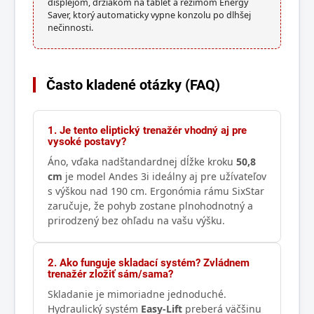
displejom, držiakom na tablet a režimom Energy
Saver, ktorý automaticky vypne konzolu po dlhšej
nečinnosti.
Často kladené otázky (FAQ)
1. Je tento eliptický trenažér vhodný aj pre
vysoké postavy?
Áno, vďaka nadštandardnej dĺžke kroku
50,8
cm
je model Andes 3i ideálny aj pre užívateľov
s výškou nad 190 cm. Ergonómia rámu SixStar
zaručuje, že pohyb zostane plnohodnotný a
prirodzený bez ohľadu na vašu výšku.
2. Ako funguje skladací systém? Zvládnem
trenažér zložiť sám/sama?
Skladanie je mimoriadne jednoduché.
Hydraulický systém
Easy-Lift
preberá väčšinu