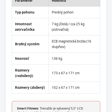
Parameter
Hodnota
Typ pohonu
Predný pohon
Hmotnosť
7 kg (čistá) / cca 25 kg
zotrvačníka
(zotrvačná)
ECB magnetická brzda (16
Brzdný systém
stupňov)
Nosnosť
136 kg
Rozmery
173 x 67 x 171 cm
(rozložený)
Rozmery (zložený)
102 x 67 x 171 cm
Smart Fitness:
Trenažér je vybavený 5,5" LCD