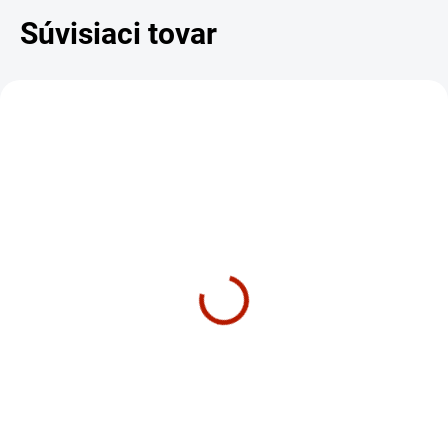
Súvisiaci tovar
DARČEK – MASÁŽNY
DARČEK – MASÁŽNY
PRÍSTROJ
PRÍSTROJ
ZADARMO
ZADARM
CENTRÁLNY SKLAD – 2 TÝŽDNE
SKLADOM
Eliptický trenažér |
BowFlex Max Trainer M6
Horizon Fitness Andes
- eliptický trenažer /
7.1
stepper
€1 944
€1 779
€1 580,49 bez DPH
€1 446,34 bez DPH