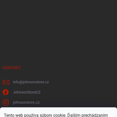
KONTAKT
info
@
johnsonstore.cz
JohnsonStoreCZ
johnsonstore_cz
Tento web používa súbory cookie. Ďalším prechádzaním