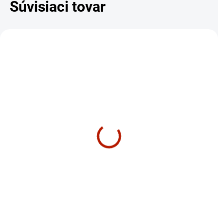
Súvisiaci tovar
DARČEK – MASÁŽNY
DARČEK – MASÁŽNY
PRÍSTROJ
PRÍSTROJ
ZADARMO
ZADARM
SKLADOM
CENTRÁLNY SKLAD – 2 TÝŽDNE
Cyklotrenažér Schwinn
Eliptický trenažér |
700 IC
Horizon Fitness Andes
7.1
€879
€1 944
€714,63 bez DPH
€1 580,49 bez DPH
Do košíka
Do košíka