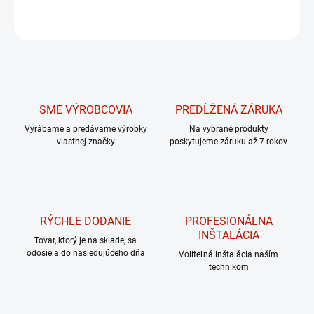
OPÝTAŤ SA
Uložiť
SME VÝROBCOVIA
PREDĹŽENÁ ZÁRUKA
Vyrábame a predávame výrobky
Na vybrané produkty
vlastnej značky
poskytujeme záruku až 7 rokov
RÝCHLE DODANIE
PROFESIONÁLNA
INŠTALÁCIA
Tovar, ktorý je na sklade, sa
odosiela do nasledujúceho dňa
Voliteľná inštalácia naším
technikom