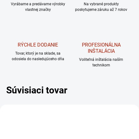
Vyrábame a predávame výrobky
Na vybrané produkty
vlastnej značky
poskytujeme záruku až 7 rokov
RÝCHLE DODANIE
PROFESIONÁLNA
INŠTALÁCIA
Tovar, ktorý je na sklade, sa
odosiela do nasledujúceho dňa
Voliteľná inštalácia naším
technikom
Súvisiaci tovar
DARČEK – MASÁŽNY
PRÍSTROJ