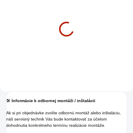
CENTRÁLNY SKLAD – 2 TÝŽDNE
Rotoped Horizon Fitness
5.0U
€549
€446,34 bez DPH
Do košíka
🛠️
Informácie k odbornej montáži / inštalácii
Ak si pri objednávke zvolíte odbornú montáž alebo inštaláciu,
náš servisný technik Vás bude kontaktovať za účelom
dohodnutia konkrétneho termínu realizácie montáže.