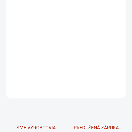
cena:
MÔŽEME
DORUČIŤ DO:
12.8.2026
−
+
Pridať do košíka
Odborná montáž / inštalácia bežeckých pásov /
eliptických cross-trenažérov / stepperov bez
sťahovania.
DETAILNÉ INFORMÁCIE
OPÝTAŤ SA
Uložiť
SME VÝROBCOVIA
PREDĹŽENÁ ZÁRUKA