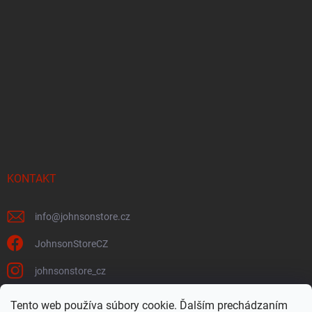
KONTAKT
info
@
johnsonstore.cz
JohnsonStoreCZ
johnsonstore_cz
Tento web používa súbory cookie. Ďalším prechádzaním