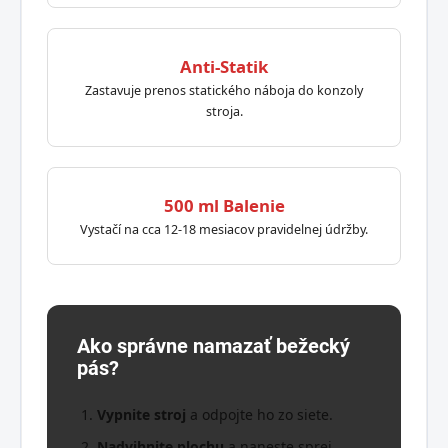
Anti-Statik
Zastavuje prenos statického náboja do konzoly
stroja.
500 ml Balenie
Vystačí na cca 12-18 mesiacov pravidelnej údržby.
Ako správne namazať bežecký
pás?
Vypnite stroj
a odpojte ho zo siete.
Nadvihnite plochu
a naneste sprej