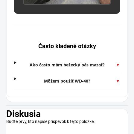
Často kladené otázky
Ako často mám bežecký pás mazať?
▼
Môžem použiť WD-40?
▼
Diskusia
Buďte prvý, kto napíše príspevok k tejto položke.