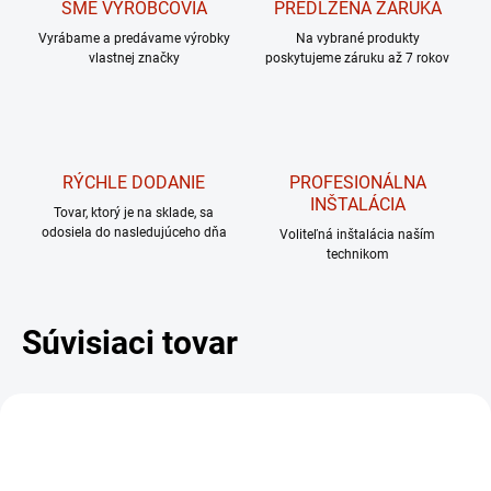
SME VÝROBCOVIA
PREDĹŽENÁ ZÁRUKA
Vyrábame a predávame výrobky
Na vybrané produkty
vlastnej značky
poskytujeme záruku až 7 rokov
RÝCHLE DODANIE
PROFESIONÁLNA
INŠTALÁCIA
Tovar, ktorý je na sklade, sa
odosiela do nasledujúceho dňa
Voliteľná inštalácia naším
technikom
Súvisiaci tovar
DARČEK – MASÁŽNY
PRÍSTROJ
ZADARM