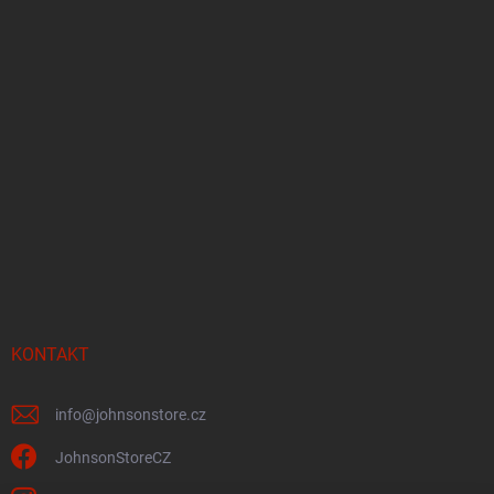
KONTAKT
info
@
johnsonstore.cz
JohnsonStoreCZ