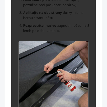
pozdĺžne pod pás (pozri obrázok).
Aplikujte na obe strany
dosky, nie na
hornú stranu pásu.
Rozprestrite mazivo
zapnutím pásu na 3
km/h po dobu 2 minút.