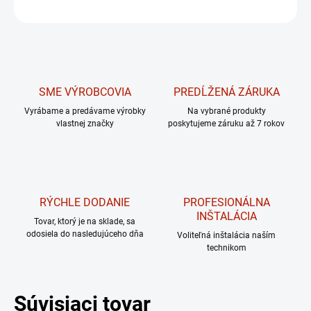
OPÝTAŤ SA
Uložiť
SME VÝROBCOVIA
PREDĹŽENÁ ZÁRUKA
Vyrábame a predávame výrobky
Na vybrané produkty
vlastnej značky
poskytujeme záruku až 7 rokov
RÝCHLE DODANIE
PROFESIONÁLNA
INŠTALÁCIA
Tovar, ktorý je na sklade, sa
odosiela do nasledujúceho dňa
Voliteľná inštalácia naším
technikom
Súvisiaci tovar