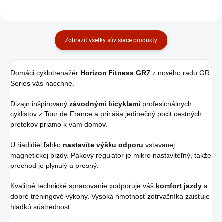
Zobraziť všetky súvisiace produkty
Domáci cyklotrenažér
Horizon Fitness GR7
z nového radu GR
Series vás nadchne.
Dizajn inšpirovaný
závodnými bicyklami
profesionálnych
cyklistov z Tour de France a prináša jedinečný pocit cestných
pretekov priamo k vám domov.
U riadidiel ľahko
nastavíte výšku odporu
vstavanej
magnetickej brzdy. Pákový regulátor je mikro nastaviteľný, takže
prechod je plynulý a presný.
Kvalitné technické spracovanie podporuje váš
komfort jazdy
a
dobré tréningové výkony. Vysoká hmotnosť zotrvačníka zaisťuje
hladkú sústrednosť.