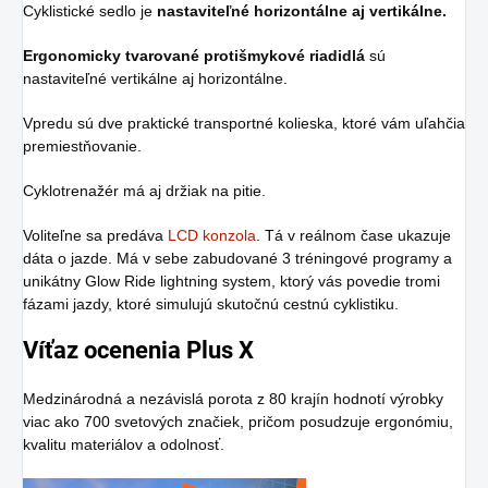
Cyklistické sedlo je
nastaviteľné horizontálne aj vertikálne.
Ergonomicky tvarované protišmykové riadidlá
sú
nastaviteľné vertikálne aj horizontálne.
Vpredu sú dve praktické transportné kolieska, ktoré vám uľahčia
premiestňovanie.
Cyklotrenažér má aj držiak na pitie.
Voliteľne sa predáva
LCD konzola
. Tá v reálnom čase ukazuje
dáta o jazde. Má v sebe zabudované 3 tréningové programy a
unikátny Glow Ride lightning system, ktorý vás povedie tromi
fázami jazdy, ktoré simulujú skutočnú cestnú cyklistiku.
Víťaz ocenenia Plus X
Medzinárodná a nezávislá porota z 80 krajín hodnotí výrobky
viac ako 700 svetových značiek, pričom posudzuje ergonómiu,
kvalitu materiálov a odolnosť.