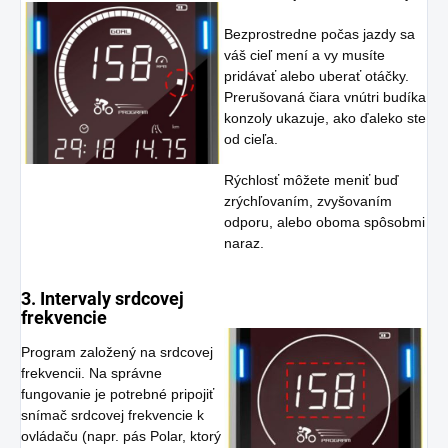
Bezprostredne počas jazdy sa
váš cieľ mení a vy musíte
pridávať alebo uberať otáčky.
Prerušovaná čiara vnútri budíka
konzoly ukazuje, ako ďaleko ste
od cieľa.
Rýchlosť môžete meniť buď
zrýchľovaním, zvyšovaním
odporu, alebo oboma spôsobmi
naraz.
3. Intervaly srdcovej
frekvencie
Program založený na srdcovej
frekvencii. Na správne
fungovanie je potrebné pripojiť
snímač srdcovej frekvencie k
ovládaču (napr. pás Polar, ktorý