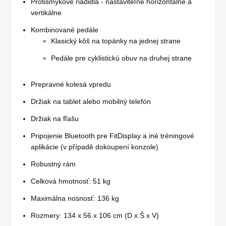
Protišmykové riadidlá - nastaviteľné horizontálne a
vertikálne
Kombinované pedále
Klasický kôš na topánky na jednej strane
Pedále pre cyklistickú obuv na druhej strane
Prepravné kolesá vpredu
Držiak na tablet alebo mobilný telefón
Držiak na fľašu
Pripojenie Bluetooth pre FitDisplay a iné tréningové
aplikácie (v případě dokoupení konzole)
Robustný rám
Celková hmotnosť: 51 kg
Maximálna nosnosť: 136 kg
Rozmery: 134 x 56 x 106 cm (D x Š x V)