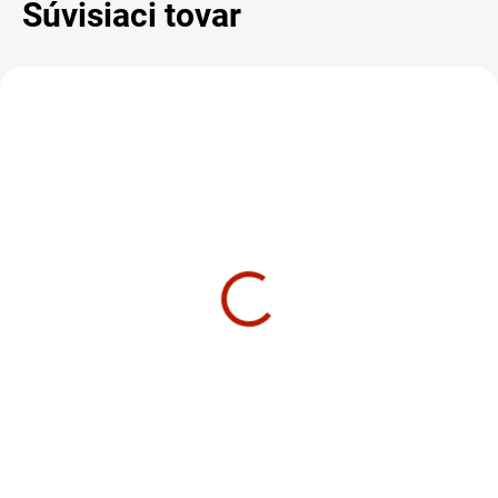
Súvisiaci tovar
DARČEK – MASÁŽNY
DARČEK – MASÁŽNY
PRÍSTROJ
PRÍSTROJ
SKLADOM
CENTRÁLNY SKLAD – 2 TÝŽDNE
Masážne kreslo SYNCA
Masážne kreslo SYNCA
CirC Espresso
CirC béžová
€1 269
€1 329
€1 031,71 bez DPH
€1 080,49 bez DPH
Do košíka
Do košíka