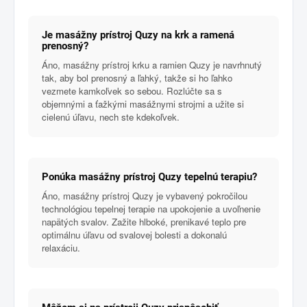
Je masážny prístroj Quzy na krk a ramená
prenosný?
Áno, masážny prístroj krku a ramien Quzy je navrhnutý
tak, aby bol prenosný a ľahký, takže si ho ľahko
vezmete kamkoľvek so sebou. Rozlúčte sa s
objemnými a ťažkými masážnymi strojmi a užite si
cielenú úľavu, nech ste kdekoľvek.
Ponúka masážny prístroj Quzy tepelnú terapiu?
Áno, masážny prístroj Quzy je vybavený pokročilou
technológiou tepelnej terapie na upokojenie a uvoľnenie
napätých svalov. Zažite hlboké, prenikavé teplo pre
optimálnu úľavu od svalovej bolesti a dokonalú
relaxáciu.