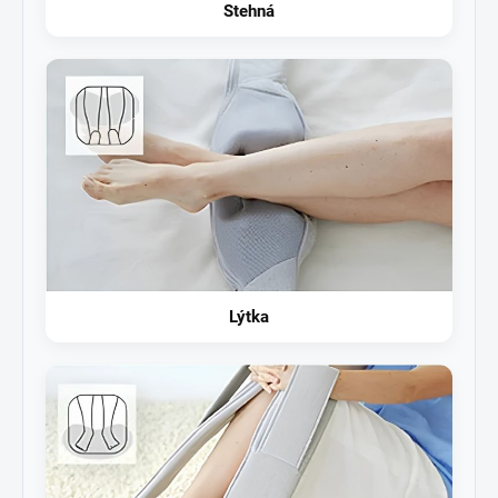
Stehná
Lýtka