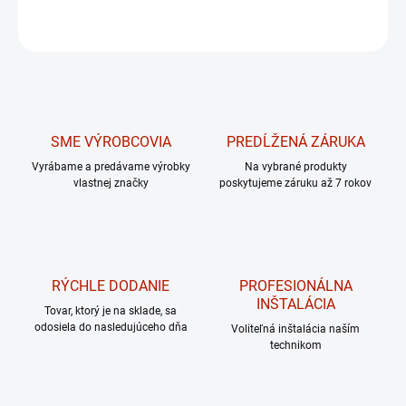
OPÝTAŤ SA
Uložiť
SME VÝROBCOVIA
PREDĹŽENÁ ZÁRUKA
Vyrábame a predávame výrobky
Na vybrané produkty
vlastnej značky
poskytujeme záruku až 7 rokov
RÝCHLE DODANIE
PROFESIONÁLNA
INŠTALÁCIA
Tovar, ktorý je na sklade, sa
odosiela do nasledujúceho dňa
Voliteľná inštalácia naším
technikom