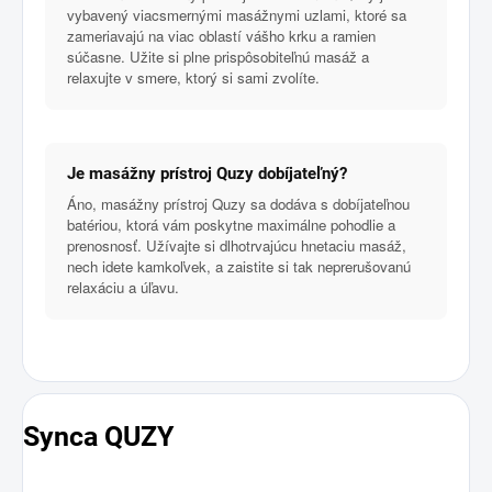
vybavený viacsmernými masážnymi uzlami, ktoré sa
zameriavajú na viac oblastí vášho krku a ramien
súčasne. Užite si plne prispôsobiteľnú masáž a
relaxujte v smere, ktorý si sami zvolíte.
Je masážny prístroj Quzy dobíjateľný?
Áno, masážny prístroj Quzy sa dodáva s dobíjateľnou
batériou, ktorá vám poskytne maximálne pohodlie a
prenosnosť. Užívajte si dlhotrvajúcu hnetaciu masáž,
nech idete kamkoľvek, a zaistite si tak neprerušovanú
relaxáciu a úľavu.
Synca QUZY