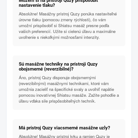
Môžem si na prístroji Quzy prispôsobiť
nastavenie tlaku?
Absolútne! Masážny prístroj Quzy ponúka nastaviteľné
úrovne tlaku (pomocou zmeny rýchlosti), čo vám
umožní prispôsobiť si Shiatsu masáž presne podľa
vašich preferencií. Užite si cielenú úľavu a maximálne
uvoľnenie s niekoľkými možnosťami intenzity.
Sú masážne techniky na prístroji Quzy
obojsmerné (reverzibilné)?
Áno, prístroj Quzy disponuje obojsmernými
(reverzibilnými) masážnymi technikami, ktoré vám
umožnia zacieliť na špecifické svaly a uvoľniť napätie
pomocou inovatívnej Shiatsu masáže. Zažite pohodlie a
úľavu vďaka sile prispôsobiteľných techník.
Má prístroj Quzy viacsmerné masážne uzly?
Absolútne! Masážny prístroj krku a ramien Quzy je