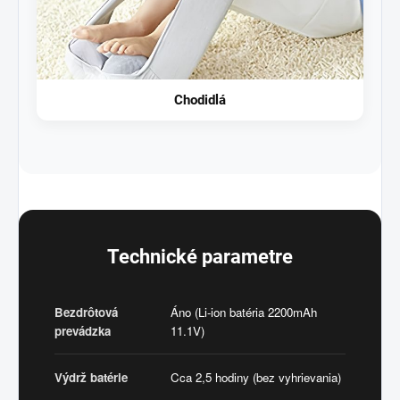
Chodidlá
Technické parametre
Bezdrôtová
Áno (Li-ion batéria 2200mAh
prevádzka
11.1V)
Výdrž batérie
Cca 2,5 hodiny (bez vyhrievania)