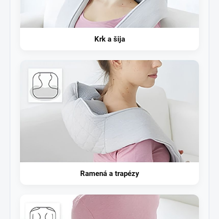
Krk a šija
Ramená a trapézy