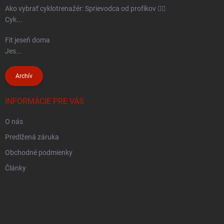
Ako vybrať cyklotrenažér: Sprievodca od profíkov 🚴‍♂️
Cyk...
Fit jeseň doma
Jes...
Archív
INFORMÁCIE PRE VÁS
O nás
Predlžená záruka
Obchodné podmienky
Články