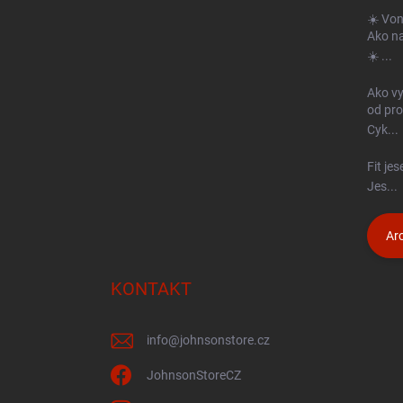
ä
☀️ Von
t
Ako na
i
☀️ ...
e
Ako vy
od prof
Cyk...
Fit je
Jes...
Arc
KONTAKT
info
@
johnsonstore.cz
JohnsonStoreCZ