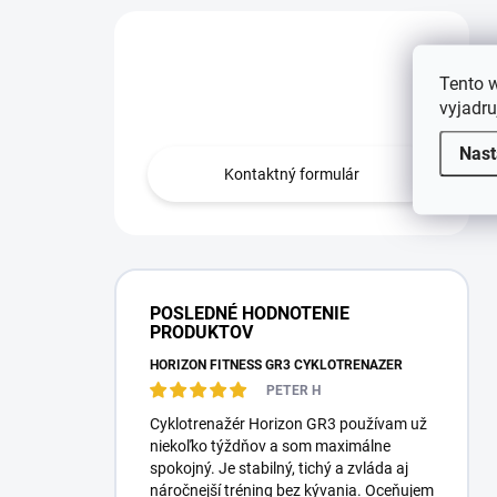
Máte otázku?
Tento 
Obráťte sa na nás.
vyjadru
Nast
Kontaktný formulár
POSLEDNÉ HODNOTENIE
PRODUKTOV
HORIZON FITNESS GR3 CYKLOTRENAŽÉR
PETER H
Cyklotrenažér Horizon GR3 používam už
niekoľko týždňov a som maximálne
spokojný. Je stabilný, tichý a zvláda aj
náročnejší tréning bez kývania. Oceňujem