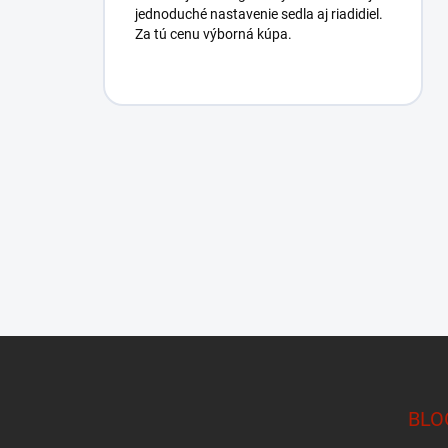
jednoduché nastavenie sedla aj riadidiel.
Za tú cenu výborná kúpa.
Z
á
p
BLO