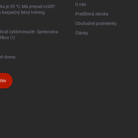
O nás
ku je 35 °C: Má zmysel cvičiť?
 bezpečný letný tréning
Predlžená záruka
Obchodné podmienky
brať cyklotrenažér: Sprievodca
Články
íkov 🚴‍♂️
seň doma
hív