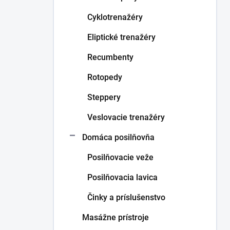
p
Cyklotrenažéry
a
Eliptické trenažéry
n
Recumbenty
e
l
Rotopedy
Steppery
Veslovacie trenažéry
Domáca posilňovňa
Posilňovacie veže
Posilňovacia lavica
Činky a príslušenstvo
Masážne prístroje