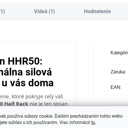
(1)
Videá (1)
Hodnotenie
Kategóri
on HHR50:
nálna silová
Záruka
:
 u vás doma
EAN
:
nie, ktoré pokryje celý váš
0 Half Rack
nie je len stojan
stnej hornej osi slúži ako
web používa súbory cookie. Ďalším prechádzaním tohto webu
da
na zhýby, čím prepojuje
jete súhlas s ich používaním. Viac informácií
tu
.
alistenikou v kompaktnom