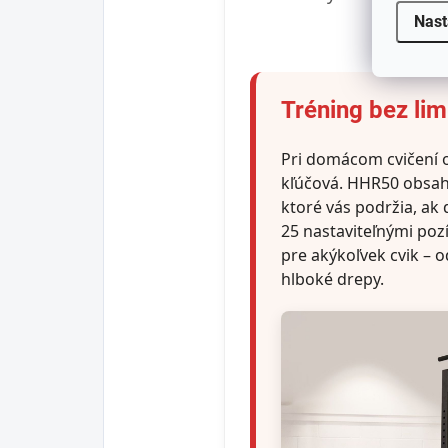
pr
Nast
Tréning bez lim
Pri domácom cvičení 
kľúčová. HHR50 obsa
ktoré vás podržia, ak 
25 nastaviteľnými pozí
pre akýkoľvek cvik – 
hlboké drepy.