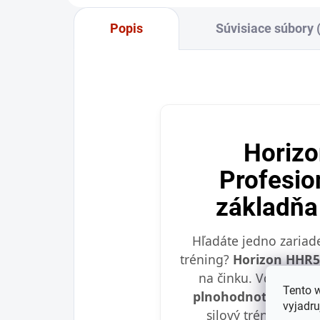
Popis
Súvisiace súbory 
Horiz
Profesio
základňa
Hľadáte jedno zariade
tréning?
Horizon HHR5
na činku. Vďaka robu
Tento 
plnohodnotná hraz
vyjadru
silový tréning s k