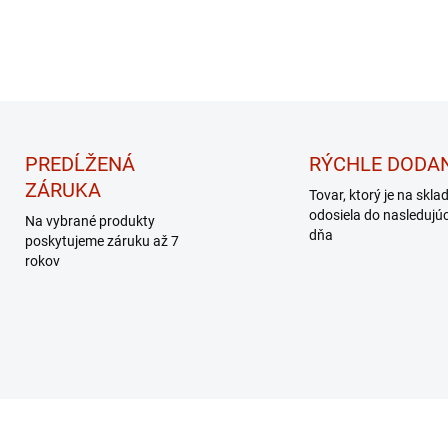
PREDĹŽENÁ
RÝCHLE DODAN
ZÁRUKA
Tovar, ktorý je na skla
odosiela do nasledujú
Na vybrané produkty
dňa
poskytujeme záruku až 7
rokov
DARČEK – MASÁŽNY
PRÍSTROJ