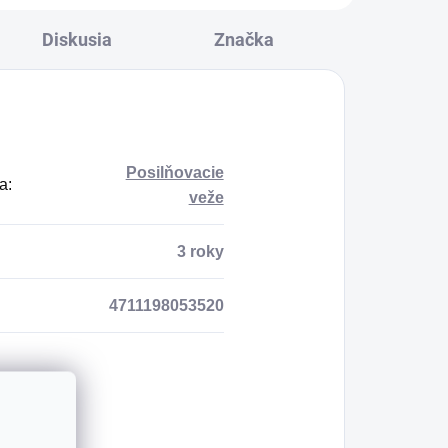
Diskusia
Značka
Posilňovacie
a
:
veže
3 roky
4711198053520