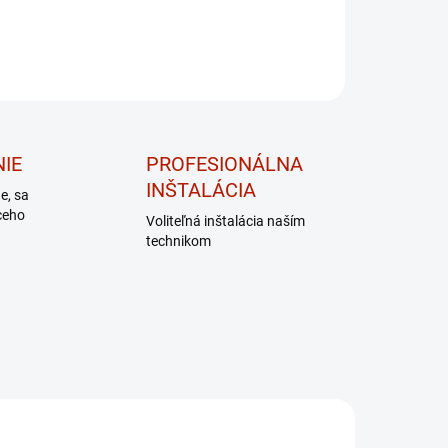
IE
PROFESIONÁLNA
INŠTALÁCIA
de, sa
ceho
Voliteľná inštalácia naším
technikom
DARČEK – MASÁŽNY
PRÍSTROJ