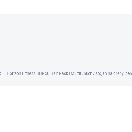
DOMÁCA POSILŇOVŇA
MASÁŽNE PRÍSTROJE
KONTAK
Horizon Fitness HHR50 Half Rack | Multifunkčný stojan na drepy, be
nia
ZNAČKA:
HORIZON FITNESS
€499
Jednotková
SKLADOM
cena: