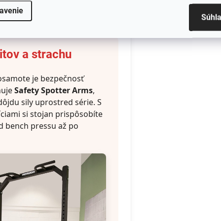
evedení.
avenie
Súhl
itov a strachu
osamote je bezpečnosť
huje
Safety Spotter Arms
,
dôjdu sily uprostred série. S
ciami si stojan prispôsobíte
od bench pressu až po