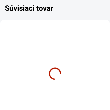
Súvisiaci tovar
DARČEK – MASÁŽNY
DARČEK – MASÁŽNY
PRÍSTROJ
PRÍSTROJ
SKLADOM
SKLADOM
Horizon Fitness HBN30 |
Horizon Cube Fitness
Skladacia posilňovacia
Posilňovacia sada
lavica s 8 polohami
€655
€199
€532,52 bez DPH
€161,79 bez DPH
Do košíka