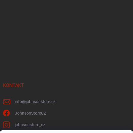
KONTAKT
info
@
johnsonstore.cz
JohnsonStoreCZ
johnsonstore_cz