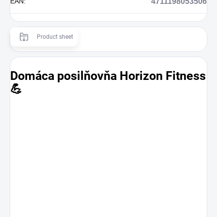
EAN
:
4711198053506
Product sheet
Domáca posilňovňa Horizon Fitness
💪