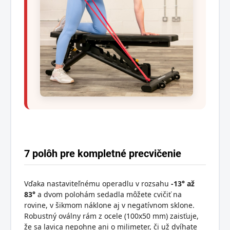
7 polôh pre kompletné precvičenie
Vďaka nastaviteľnému operadlu v rozsahu
-13° až
83°
a dvom polohám sedadla môžete cvičiť na
rovine, v šikmom náklone aj v negatívnom sklone.
Robustný oválny rám z ocele (100x50 mm) zaisťuje,
že sa lavica nepohne ani o milimeter, či už dvíhate