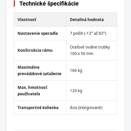
Technické špecifikácie
Vlastnosť
Detailná hodnota
Nastavenie operadla
7 polôh (-13° až 83°)
Oceľové oválne trubky
Konštrukcia rámu
100 x 50 mm
Maximálne
160 kg
prevádzkové zaťaženie
Max. hmotnosť
120 kg
používateľa
Transportné kolieska
Áno (integrované)