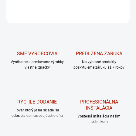
DETAILNÉ INFORMÁCIE
OPÝTAŤ SA
Uložiť
SME VÝROBCOVIA
PREDĹŽENÁ ZÁRUKA
Vyrábame a predávame výrobky
Na vybrané produkty
vlastnej značky
poskytujeme záruku až 7 rokov
RÝCHLE DODANIE
PROFESIONÁLNA
INŠTALÁCIA
Tovar, ktorý je na sklade, sa
odosiela do nasledujúceho dňa
Voliteľná inštalácia naším
technikom