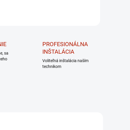
IE
PROFESIONÁLNA
INŠTALÁCIA
de, sa
ceho
Voliteľná inštalácia naším
technikom