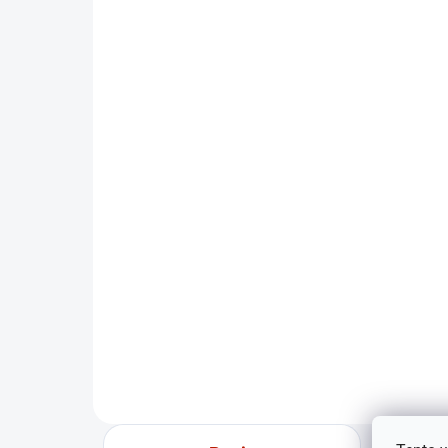
DARČEK – MASÁŽNY
DARČ
PRÍSTROJ
ZADARMO
SKLADOM
Horizon Fitness Adonis
Hori
posilňovacia lavica
Adon
€220
€39
€178,86 bez DPH
€324
Do košíka
Do 