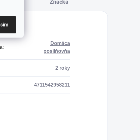
Značka
asím
Domáca
a
:
posilňovňa
2 roky
4711542958211