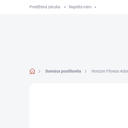
Prejsť
Predlžená záruka
Napíšte nám
na
obsah
Hľadať
TRENAŽÉRY
Domov
Domáca posilňovňa
Horizon Fitness Adon
Neohodnotené
Podrobnosti hodnote
AKCIA