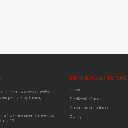
G
INFORMÁCIE PRE VÁS
O nás
ku je 35 °C: Má zmysel cvičiť?
 bezpečný letný tréning
Predlžená záruka
Obchodné podmienky
brať cyklotrenažér: Sprievodca
Články
íkov 🚴‍♂️