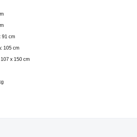
cm
cm
: 91 cm
a: 105 cm
x 107 x 150 cm
kg