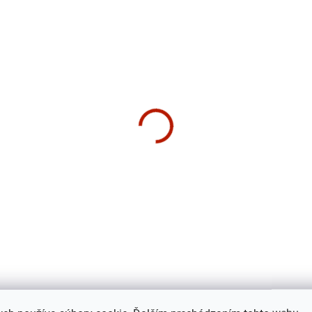
EK – MASÁŽNY
PRÍSTROJ
ZADARMO
SKLADOM
SK
zon Fitness Adonis &
Schwinn 590U Rotoped
is Rack set
€1 029
9
€836,59 bez DPH
,39 bez DPH
Do košíka
košíka