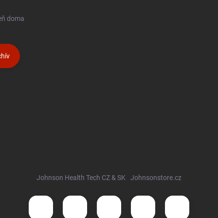
seň doma
hív
Johnson Health Tech CZ & SK
Johnsonstore.cz