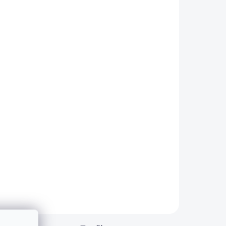
LADOM
SKLADOM
Ochranná podložka pod fitness
stroje Horizon Fitness
€54
od
od €43,90 bez DPH
Detail