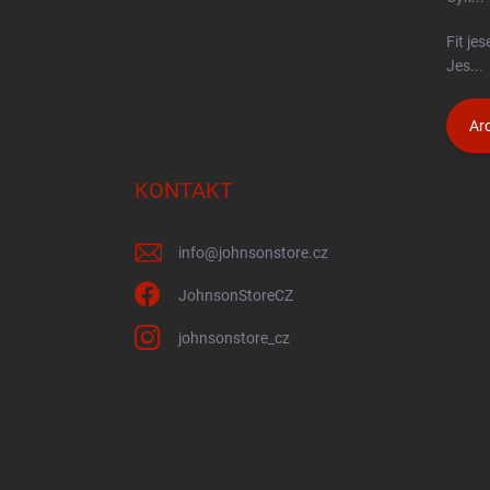
Fit je
Jes...
Arc
KONTAKT
info
@
johnsonstore.cz
JohnsonStoreCZ
johnsonstore_cz