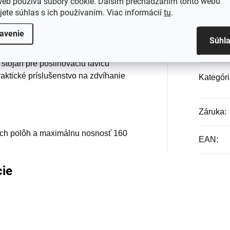
web používa súbory cookie. Ďalším prechádzaním tohto webu
Hodnotenie
Diskusia
jete súhlas s ich používaním. Viac informácií
tu
.
avenie
Súhl
stojan pre posilňovaciu lavicu
raktické príslušenstvo na zdvíhanie
Kategóri
Záruka
:
ých polôh a maximálnu nosnosť 160
EAN
:
cie