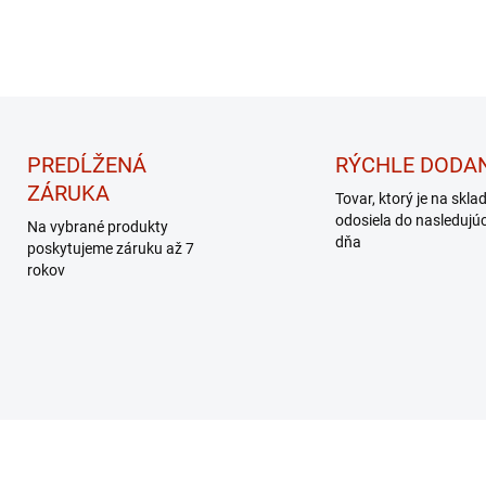
PREDĹŽENÁ
RÝCHLE DODAN
ZÁRUKA
Tovar, ktorý je na skla
odosiela do nasledujú
Na vybrané produkty
dňa
poskytujeme záruku až 7
rokov
DARČEK – MASÁŽNY
PRÍSTROJ