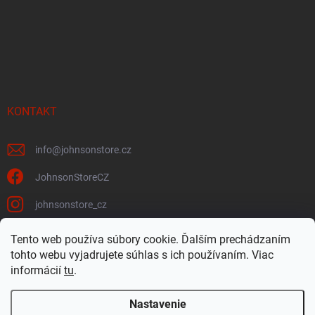
KONTAKT
info
@
johnsonstore.cz
JohnsonStoreCZ
johnsonstore_cz
Tento web používa súbory cookie. Ďalším prechádzaním
tohto webu vyjadrujete súhlas s ich používaním. Viac
Johnson Health Tech CZ & SK
Johnsonstore.cz
informácií
tu
.
Nastavenie