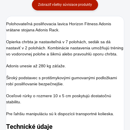
Zobraziť všetky súvisiace produkty
Polohovateľná posilňovacia lavica Horizon Fitness Adonis
vrátane stojana Adonis Rack.
Opierka chrbta je nastaviteľná v 7 polohách, sedák sa dá
nastaviť v 2 polohách. Kombinácie nastavenia umožňujú tréning
vo vodorovnej polohe a šikmú alebo pravouhlú oporu chrbta.
Adonis unesie až 280 kg záťaže.
Široký podstavec s protišmykovými gumovanými podložkami
robí posilňovanie bezpečnejšie.
Oceľové rúrky o rozmere 10 x 5 cm poskytujú dostatočnú
stabilitu.
Pre ľahšiu manipuláciu sú k dispozícii transportné kolieska.
Technické údaje