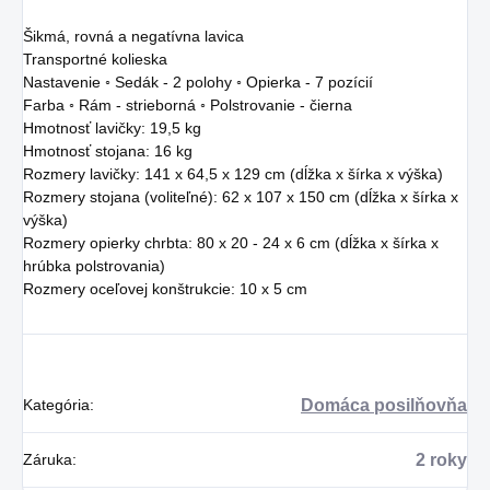
Šikmá, rovná a negatívna lavica
Transportné kolieska
Nastavenie ◦ Sedák - 2 polohy ◦ Opierka - 7 pozícií
Farba ◦ Rám - strieborná ◦ Polstrovanie - čierna
Hmotnosť lavičky: 19,5 kg
Hmotnosť stojana: 16 kg
Rozmery lavičky: 141 x 64,5 x 129 cm (dĺžka x šírka x výška)
Rozmery stojana (voliteľné): 62 x 107 x 150 cm (dĺžka x šírka x
výška)
Rozmery opierky chrbta: 80 x 20 - 24 x 6 cm (dĺžka x šírka x
hrúbka polstrovania)
Rozmery oceľovej konštrukcie: 10 x 5 cm
Kategória
:
Domáca posilňovňa
Záruka
:
2 roky