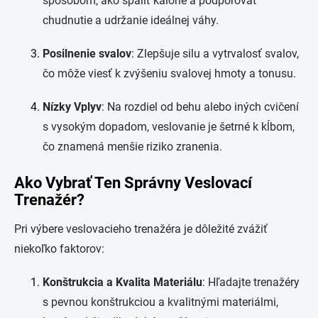
spôsobom, ako spáliť kalórie a podporovať
chudnutie a udržanie ideálnej váhy.
Posilnenie svalov
: Zlepšuje silu a vytrvalosť svalov,
čo môže viesť k zvýšeniu svalovej hmoty a tonusu.
Nízky Vplyv
: Na rozdiel od behu alebo iných cvičení
s vysokým dopadom, veslovanie je šetrné k kĺbom,
čo znamená menšie riziko zranenia.
Ako Vybrať Ten Správny Veslovací
Trenažér?
Pri výbere veslovacieho trenažéra je dôležité zvážiť
niekoľko faktorov:
Konštrukcia a Kvalita Materiálu
: Hľadajte trenažéry
s pevnou konštrukciou a kvalitnými materiálmi,