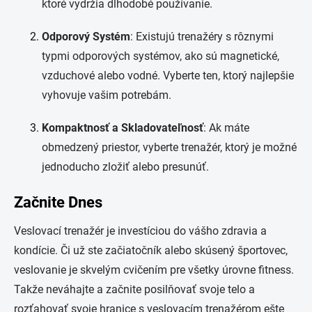
ktoré vydržia dlhodobé používanie.
Odporový Systém
: Existujú trenažéry s rôznymi
typmi odporových systémov, ako sú magnetické,
vzduchové alebo vodné. Vyberte ten, ktorý najlepšie
vyhovuje vašim potrebám.
Kompaktnosť a Skladovateľnosť
: Ak máte
obmedzený priestor, vyberte trenažér, ktorý je možné
jednoducho zložiť alebo presunúť.
Začnite Dnes
Veslovací trenažér je investíciou do vášho zdravia a
kondície. Či už ste začiatočník alebo skúsený športovec,
veslovanie je skvelým cvičením pre všetky úrovne fitness.
Takže neváhajte a začnite posilňovať svoje telo a
rozťahovať svoje hranice s veslovacím trenažérom ešte