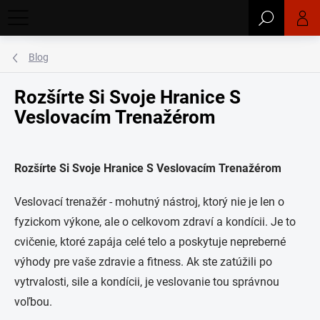
Prejsť
Hľadať
na
obsah
Blog
Rozšírte Si Svoje Hranice S
Veslovacím Trenažérom
Rozšírte Si Svoje Hranice S Veslovacím Trenažérom
Veslovací trenažér - mohutný nástroj, ktorý nie je len o
fyzickom výkone, ale o celkovom zdraví a kondícii. Je to
cvičenie, ktoré zapája celé telo a poskytuje nepreberné
výhody pre vaše zdravie a fitness. Ak ste zatúžili po
vytrvalosti, sile a kondícii, je veslovanie tou správnou
voľbou.