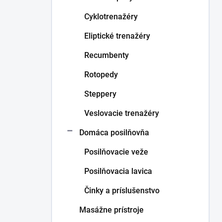
p
Cyklotrenažéry
a
Eliptické trenažéry
n
Recumbenty
e
l
Rotopedy
Steppery
Veslovacie trenažéry
Domáca posilňovňa
Posilňovacie veže
Posilňovacia lavica
Činky a príslušenstvo
Masážne prístroje