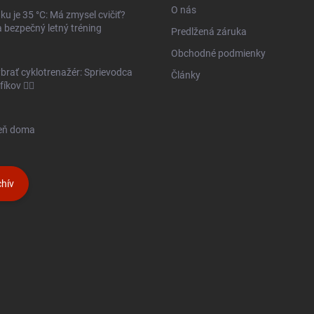
O nás
ku je 35 °C: Má zmysel cvičiť?
 bezpečný letný tréning
Predlžená záruka
Obchodné podmienky
brať cyklotrenažér: Sprievodca
Články
íkov 🚴‍♂️
seň doma
hív