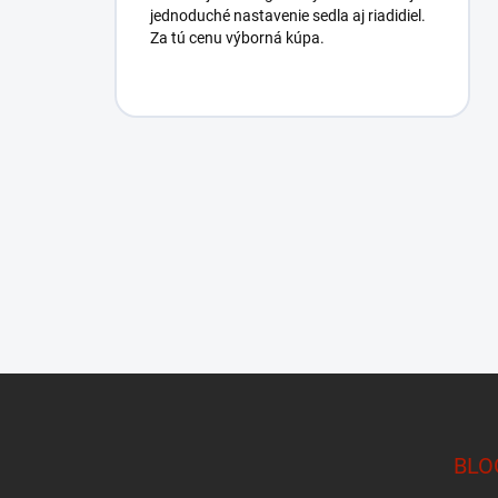
jednoduché nastavenie sedla aj riadidiel.
Za tú cenu výborná kúpa.
Z
á
p
BLO