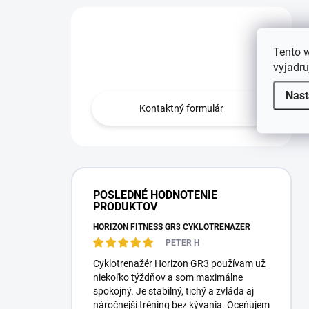
Máte otázku?
Tento 
Obráťte sa na nás.
vyjadru
Nast
Kontaktný formulár
POSLEDNÉ HODNOTENIE
PRODUKTOV
HORIZON FITNESS GR3 CYKLOTRENAŽÉR
PETER H
Cyklotrenažér Horizon GR3 používam už
niekoľko týždňov a som maximálne
spokojný. Je stabilný, tichý a zvláda aj
náročnejší tréning bez kývania. Oceňujem