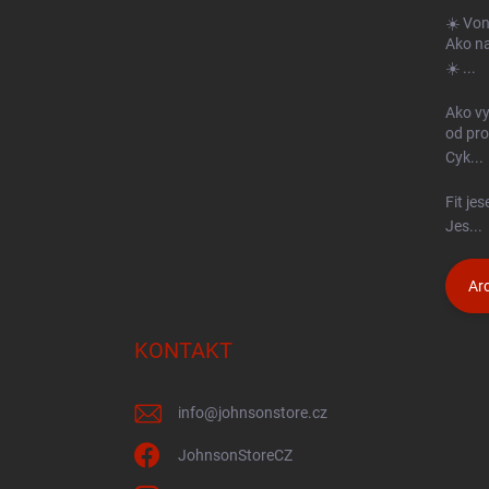
ä
☀️ Von
t
Ako na
i
☀️ ...
e
Ako vy
od prof
Cyk...
Fit je
Jes...
Arc
KONTAKT
info
@
johnsonstore.cz
JohnsonStoreCZ