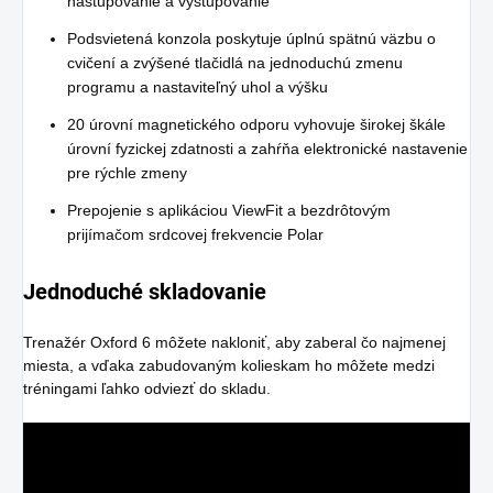
nastupovanie a vystupovanie
Podsvietená konzola poskytuje úplnú spätnú väzbu o
cvičení a zvýšené tlačidlá na jednoduchú zmenu
programu a nastaviteľný uhol a výšku
20 úrovní magnetického odporu vyhovuje širokej škále
úrovní fyzickej zdatnosti a zahŕňa elektronické nastavenie
pre rýchle zmeny
Prepojenie s aplikáciou ViewFit a bezdrôtovým
prijímačom srdcovej frekvencie Polar
Jednoduché skladovanie
Trenažér Oxford 6 môžete nakloniť, aby zaberal čo najmenej
miesta, a vďaka zabudovaným kolieskam ho môžete medzi
tréningami ľahko odviezť do skladu.