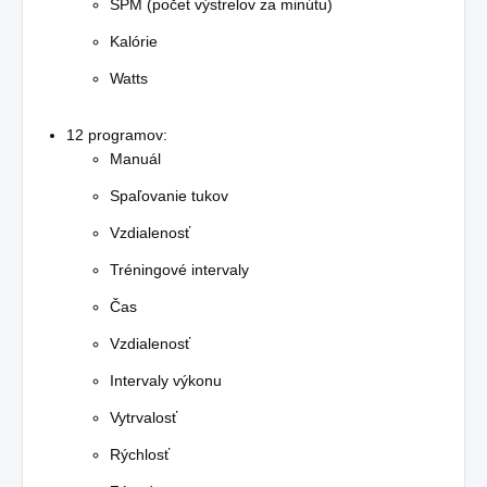
SPM (počet výstrelov za minútu)
Kalórie
Watts
12 programov:
Manuál
Spaľovanie tukov
Vzdialenosť
Tréningové intervaly
Čas
Vzdialenosť
Intervaly výkonu
Vytrvalosť
Rýchlosť