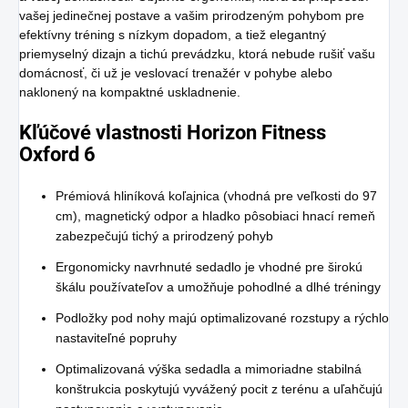
vašej jedinečnej postave a vašim prirodzeným pohybom pre
efektívny tréning s nízkym dopadom, a tiež elegantný
priemyselný dizajn a tichú prevádzku, ktorá nebude rušiť vašu
domácnosť, či už je veslovací trenažér v pohybe alebo
naklonený na kompaktné uskladnenie.
Kľúčové vlastnosti Horizon Fitness
Oxford 6
Prémiová hliníková koľajnica (vhodná pre veľkosti do 97
cm), magnetický odpor a hladko pôsobiaci hnací remeň
zabezpečujú tichý a prirodzený pohyb
Ergonomicky navrhnuté sedadlo je vhodné pre širokú
škálu používateľov a umožňuje pohodlné a dlhé tréningy
Podložky pod nohy majú optimalizované rozstupy a rýchlo
nastaviteľné popruhy
Optimalizovaná výška sedadla a mimoriadne stabilná
konštrukcia poskytujú vyvážený pocit z terénu a uľahčujú