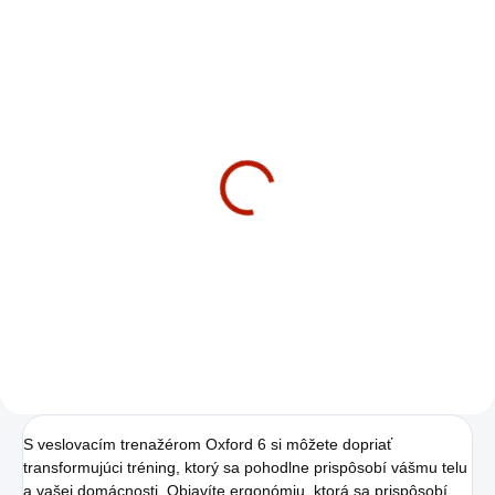
SKLADOM
Horizon BT 5.0 Rotoped
€1 249
€1 015,45 bez DPH
Detail
S veslovacím trenažérom Oxford 6 si môžete dopriať
transformujúci tréning, ktorý sa pohodlne prispôsobí vášmu telu
a vašej domácnosti. Objavíte ergonómiu, ktorá sa prispôsobí