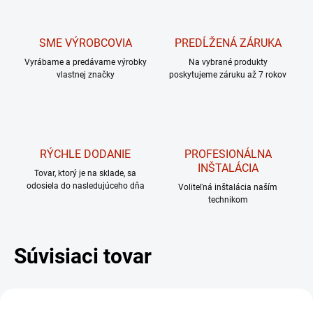
SME VÝROBCOVIA
PREDĹŽENÁ ZÁRUKA
Vyrábame a predávame výrobky
Na vybrané produkty
vlastnej značky
poskytujeme záruku až 7 rokov
RÝCHLE DODANIE
PROFESIONÁLNA
INŠTALÁCIA
Tovar, ktorý je na sklade, sa
odosiela do nasledujúceho dňa
Voliteľná inštalácia naším
technikom
Súvisiaci tovar
DARČEK – MASÁŽNY
PRÍSTROJ