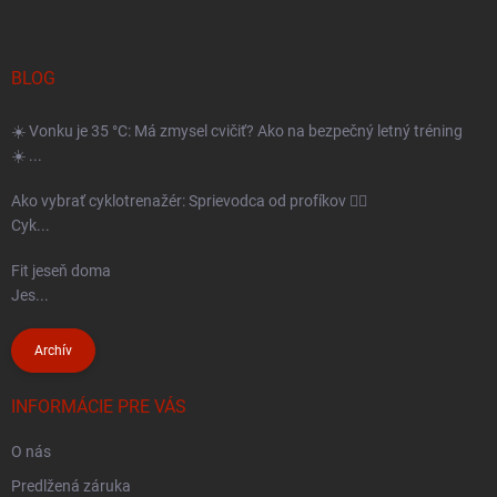
p
ä
t
BLOG
i
☀️ Vonku je 35 °C: Má zmysel cvičiť? Ako na bezpečný letný tréning
e
☀️ ...
Ako vybrať cyklotrenažér: Sprievodca od profíkov 🚴‍♂️
Cyk...
Fit jeseň doma
Jes...
Archív
INFORMÁCIE PRE VÁS
O nás
Predlžená záruka